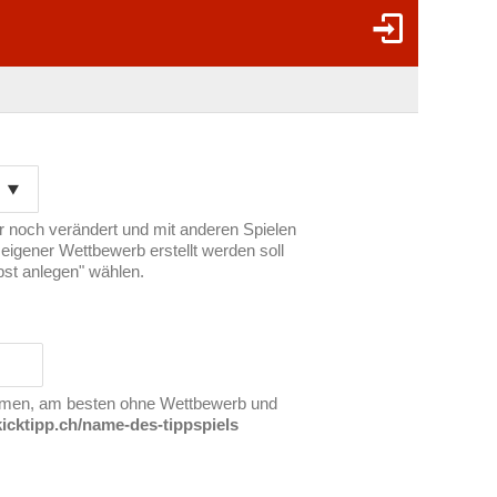
 noch verändert und mit anderen Spielen
eigener Wettbewerb erstellt werden soll
lbst anlegen" wählen.
Namen, am besten ohne Wettbewerb und
kicktipp.ch/name-des-tippspiels