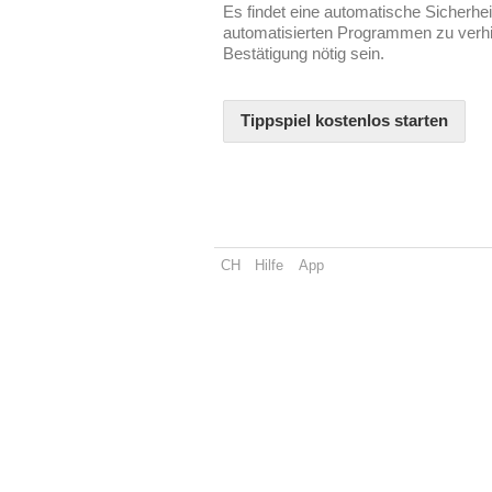
Es findet eine automatische Sicherhei
automatisierten Programmen zu verhin
Bestätigung nötig sein.
Tippspiel kostenlos starten
CH
Hilfe
App