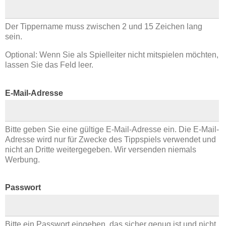
Der Tippername muss zwischen 2 und 15 Zeichen lang
sein.
Optional: Wenn Sie als Spielleiter nicht mitspielen möchten,
lassen Sie das Feld leer.
E-Mail-Adresse
Bitte geben Sie eine gültige E-Mail-Adresse ein. Die E-Mail-
Adresse wird nur für Zwecke des Tippspiels verwendet und
nicht an Dritte weitergegeben. Wir versenden niemals
Werbung.
Passwort
Bitte ein Passwort eingeben, das sicher genug ist und nicht