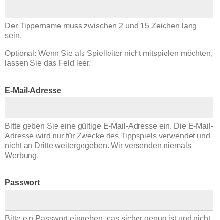
Der Tippername muss zwischen 2 und 15 Zeichen lang
sein.
Optional: Wenn Sie als Spielleiter nicht mitspielen möchten,
lassen Sie das Feld leer.
E-Mail-Adresse
Bitte geben Sie eine gültige E-Mail-Adresse ein. Die E-Mail-
Adresse wird nur für Zwecke des Tippspiels verwendet und
nicht an Dritte weitergegeben. Wir versenden niemals
Werbung.
Passwort
Bitte ein Passwort eingeben, das sicher genug ist und nicht