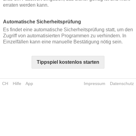
erraten werden kann.
Automatische Sicherheitsprüfung
Es findet eine automatische Sicherheitsprüfung statt, um den
Zugriff von automatisierten Programmen zu verhindern. In
Einzelfällen kann eine manuelle Bestätigung nötig sein.
Tippspiel kostenlos starten
CH
Hilfe
App
Impressum
Datenschutz