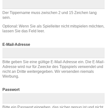
Der Tippername muss zwischen 2 und 15 Zeichen lang
sein.
Optional: Wenn Sie als Spielleiter nicht mitspielen möchten,
lassen Sie das Feld leer.
E-Mail-Adresse
Bitte geben Sie eine gültige E-Mail-Adresse ein. Die E-Mail-
Adresse wird nur für Zwecke des Tippspiels verwendet und
nicht an Dritte weitergegeben. Wir versenden niemals
Werbung.
Passwort
Bitte ein Passwort eingeben, das sicher genug ist und nicht