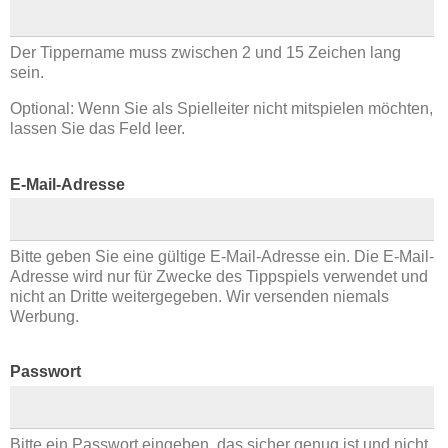
Der Tippername muss zwischen 2 und 15 Zeichen lang
sein.
Optional: Wenn Sie als Spielleiter nicht mitspielen möchten,
lassen Sie das Feld leer.
E-Mail-Adresse
Bitte geben Sie eine gültige E-Mail-Adresse ein. Die E-Mail-
Adresse wird nur für Zwecke des Tippspiels verwendet und
nicht an Dritte weitergegeben. Wir versenden niemals
Werbung.
Passwort
Bitte ein Passwort eingeben, das sicher genug ist und nicht