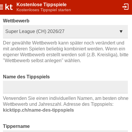
Kostenlose Tippspiele
Kostenloses Tippspiel starten
Wettbewerb
Super League (CH) 2026/27
Der gewählte Wettbewerb kann später noch verändert und
mit anderen Spielen beliebig kombiniert werden. Wenn ein
eigener Wettbewerb erstellt werden soll (z.B. Kreisliga), bitte
"Wettbewerb selbst anlegen" wählen.
Name des Tippspiels
Verwenden Sie einen individuellen Namen, am besten ohne
Wettbewerb und Jahreszahl. Adresse des Tippspiels:
kicktipp.ch/name-des-tippspiels
Tippername