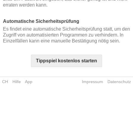
erraten werden kann.
Automatische Sicherheitsprüfung
Es findet eine automatische Sicherheitsprüfung statt, um den
Zugriff von automatisierten Programmen zu verhindern. In
Einzelfällen kann eine manuelle Bestätigung nötig sein.
Tippspiel kostenlos starten
CH
Hilfe
App
Impressum
Datenschutz