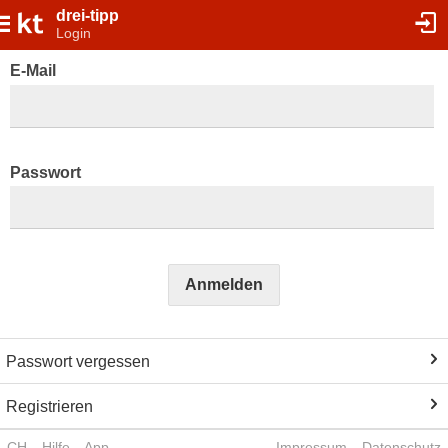
drei-tipp
Login
E-Mail
Passwort
Anmelden
Passwort vergessen
Registrieren
CH
Hilfe
App
Impressum
Datenschutz