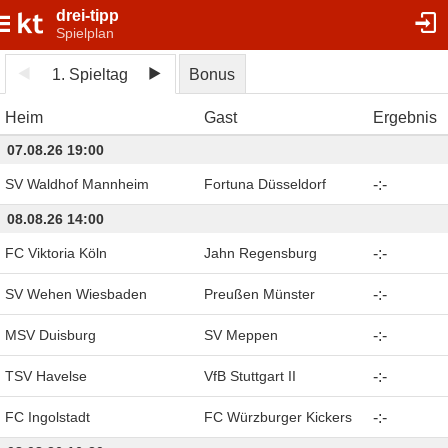
drei-tipp
Spielplan
1. Spieltag
Bonus
Heim
Gast
Ergebnis
07.08.26 19:00
SV Waldhof Mannheim
Fortuna Düsseldorf
-
:
-
08.08.26 14:00
FC Viktoria Köln
Jahn Regensburg
-
:
-
SV Wehen Wiesbaden
Preußen Münster
-
:
-
MSV Duisburg
SV Meppen
-
:
-
TSV Havelse
VfB Stuttgart II
-
:
-
FC Ingolstadt
FC Würzburger Kickers
-
:
-