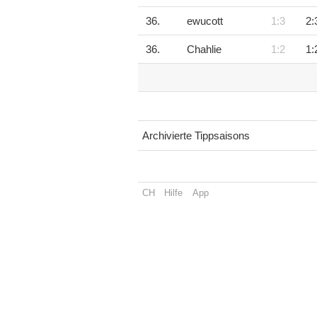
36.
ewucott
1:3
2:
36.
Chahlie
1:2
1:
Archivierte Tippsaisons
CH
Hilfe
App