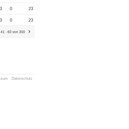
3
0
23
3
0
23
41 - 60 von 300
ssum
Datenschutz