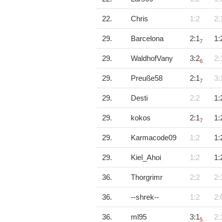
22.
Chris
1:2
2:
29.
Barcelona
2:1
1:
7
29.
WaldhofVany
3:2
2:
6
29.
Preuße58
2:1
3:
7
29.
Desti
2:2
1:
29.
kokos
2:1
1:
7
29.
Karmacode09
1:2
1:
29.
Kiel_Ahoi
1:2
1:
36.
Thorgrimr
2:2
2:
36.
--shrek--
1:2
2:
36.
ml95
3:1
2:
5