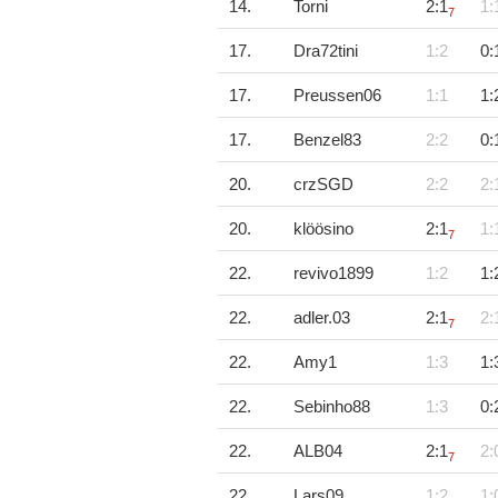
14.
Torni
2:1
1:
7
17.
Dra72tini
1:2
0:
17.
Preussen06
1:1
1:
17.
Benzel83
2:2
0:
20.
crzSGD
2:2
2:
20.
klöösino
2:1
1:
7
22.
revivo1899
1:2
1:
22.
adler.03
2:1
2:
7
22.
Amy1
1:3
1:
22.
Sebinho88
1:3
0:
22.
ALB04
2:1
2:
7
22.
Lars09
1:2
1: