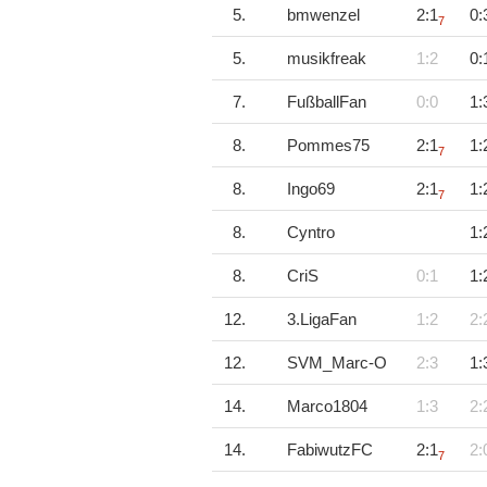
5.
bmwenzel
2:1
0:
7
5.
musikfreak
1:2
0:
7.
FußballFan
0:0
1:
8.
Pommes75
2:1
1:
7
8.
Ingo69
2:1
1:
7
8.
Cyntro
1:
8.
CriS
0:1
1:
12.
3.LigaFan
1:2
2:
12.
SVM_Marc-O
2:3
1:
14.
Marco1804
1:3
2:
14.
FabiwutzFC
2:1
2:
7