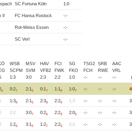
aspach
SC Fortuna Köln
1
:
0
 II
FC Hansa Rostock
-
:
-
Rot-Weiss Essen
-
:
-
SC Verl
-
:
-
KÖ
WSB
MSV
HAV
FCI
SG
TSG2
SRB
AAC
EG
SCPM
SVM
VFB2
FWK
FKO
FCH
RWE
VRL
5
1
:
3
3
:
0
2
:
3
2
:
2
1
:
0
-
:
-
-
:
-
-
:
-
2
0:2
2:1
0:1
1:1
1:0
-:-
-:-
-:-
4
6
7
5
7
8
7
1
1:3
2:1
2:3
2:2
1:3
-:-
-:-
-:-
3
8
5
8
9
0
2:2
3:0
0:2
2:2
2:0
-:-
-:-
-:-
3
7
6
9
5
0
1:2
3:1
1:2
2:2
2:2
-:-
-:-
-:-
3
6
5
7
9