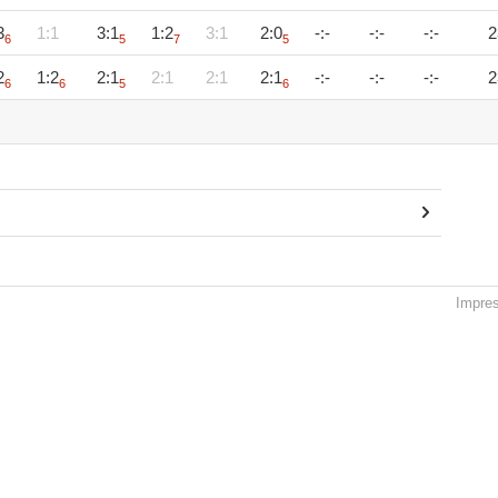
3
1:1
3:1
1:2
3:1
2:0
-:-
-:-
-:-
2
6
5
7
5
2
1:2
2:1
2:1
2:1
2:1
-:-
-:-
-:-
2
6
6
5
6
Impre