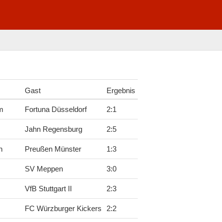
Gast
Ergebnis
m
Fortuna Düsseldorf
2
:
1
Jahn Regensburg
2
:
5
n
Preußen Münster
1
:
3
SV Meppen
3
:
0
VfB Stuttgart II
2
:
3
FC Würzburger Kickers
2
:
2