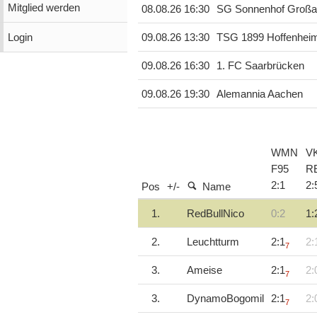
Mitglied werden
08.08.26 16:30
SG Sonnenhof Groß
Login
09.08.26 13:30
TSG 1899 Hoffenheim
09.08.26 16:30
1. FC Saarbrücken
09.08.26 19:30
Alemannia Aachen
WMN
V
F95
R
2
:
1
2
:
Pos
+/-
Name
1.
RedBullNico
0:2
1:
2.
Leuchtturm
2:1
2:
7
3.
Ameise
2:1
2:
7
3.
DynamoBogomil
2:1
2:
7