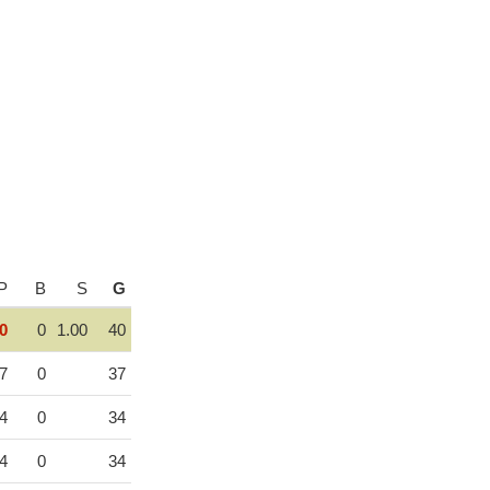
P
B
S
G
0
0
1.00
40
7
0
37
4
0
34
4
0
34