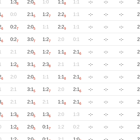
1
1:3
2:0
1:0
1:1
1:1
-:-
-:-
-:-
2
8
5
8
1
0:0
2:1
1:2
2:2
1:1
-:-
-:-
-:-
2
6
5
7
9
2
0:2
2:0
1:1
2:2
1:1
-:-
-:-
-:-
2
6
7
5
9
1
0:2
3:0
1:2
2:0
0:1
-:-
-:-
-:-
2
6
7
7
7
1
2:1
2:0
1:2
1:1
2:1
-:-
-:-
-:-
2
5
7
8
6
1
1:2
3:1
2:3
2:1
1:1
-:-
-:-
-:-
2
6
5
8
2
2:0
2:0
1:1
1:1
2:1
-:-
-:-
-:-
2
6
5
8
6
1
2:1
3:1
1:2
2:0
2:1
-:-
-:-
-:-
2
5
7
6
3
2:1
2:1
2:1
1:1
2:1
-:-
-:-
-:-
2
6
5
8
6
2
1:3
2:0
1:3
2:0
1:3
-:-
-:-
-:-
2
6
8
5
6
0
1:2
2:0
0:1
1:2
0:2
-:-
-:-
-:-
2
6
5
7
0
1:2
2:0
0:1
2:1
1:0
-:-
-:-
-:-
2