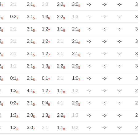
3
2:1
2:1
2:0
2:2
3:0
-:-
-:-
-:-
3
7
5
9
5
1
0:2
3:1
1:3
2:2
1:3
-:-
-:-
-:-
3
6
7
5
6
9
3
2:1
3:1
1:2
1:1
2:1
-:-
-:-
-:-
3
6
5
7
8
6
2
3:1
2:1
1:2
2:1
2:1
-:-
-:-
-:-
3
6
5
7
6
2
2:1
3:1
1:2
3:1
2:1
-:-
-:-
-:-
3
6
5
7
6
2
1:1
2:1
1:3
2:2
2:0
-:-
-:-
-:-
3
6
5
6
9
5
2
0:1
2:1
0:1
2:1
1:0
-:-
-:-
-:-
3
6
6
5
7
7
2
1:3
4:1
1:2
1:1
1:2
-:-
-:-
-:-
2
8
6
7
8
3
0:2
3:1
0:4
4:1
2:0
-:-
-:-
-:-
2
6
7
5
6
5
2
1:3
2:0
1:3
2:2
1:3
-:-
-:-
-:-
2
8
5
6
9
0
1:2
3:0
2:1
1:1
0:2
-:-
-:-
-:-
2
6
7
8