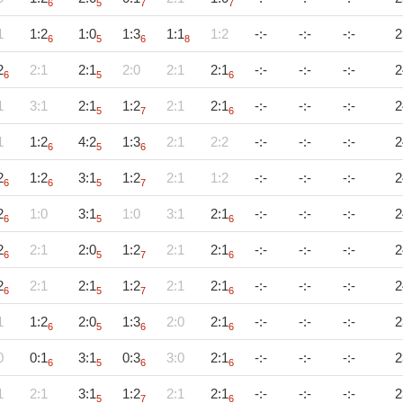
6
5
7
7
1
1:2
1:0
1:3
1:1
1:2
-:-
-:-
-:-
2
6
5
6
8
2
2:1
2:1
2:0
2:1
2:1
-:-
-:-
-:-
2
6
5
6
1
3:1
2:1
1:2
2:1
2:1
-:-
-:-
-:-
2
5
7
6
1
1:2
4:2
1:3
2:1
2:2
-:-
-:-
-:-
2
6
5
6
2
1:2
3:1
1:2
2:1
1:2
-:-
-:-
-:-
2
6
6
5
7
2
1:0
3:1
1:0
3:1
2:1
-:-
-:-
-:-
2
6
5
6
2
2:1
2:0
1:2
2:1
2:1
-:-
-:-
-:-
2
6
5
7
6
2
2:1
2:1
1:2
2:1
2:1
-:-
-:-
-:-
2
6
5
7
6
1
1:2
2:0
1:3
2:0
2:1
-:-
-:-
-:-
2
6
5
6
6
0
0:1
3:1
0:3
3:0
2:1
-:-
-:-
-:-
2
6
5
6
6
1
2:1
3:1
1:2
2:1
2:1
-:-
-:-
-:-
2
5
7
6