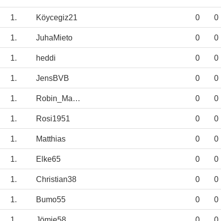
1.
Köycegiz21
0
0
1.
JuhaMieto
0
0
1.
heddi
0
0
1.
JensBVB
0
0
1.
Robin_Mannheim
0
0
1.
Rosi1951
0
0
1.
Matthias
0
0
1.
Elke65
0
0
1.
Christian38
0
0
1.
Bumo55
0
0
1.
Jömie58
0
0