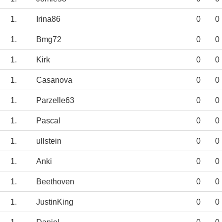
1.
Irina86
0
0
1.
Bmg72
0
0
1.
Kirk
0
0
1.
Casanova
0
0
1.
Parzelle63
0
0
1.
Pascal
0
0
1.
ullstein
0
0
1.
Anki
0
0
1.
Beethoven
0
0
1.
JustinKing
0
0