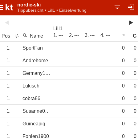
nordic-ski
Tippübersicht • Lill1 • Einzelwertung
Lill1
1. ---
2. ---
3. ---
4. ---
Pos
+/-
Name
P
G
1.
SportFan
0
0
1.
Andrehome
0
0
1.
Germany1996
0
0
1.
Lukisch
0
0
1.
cobra86
0
0
1.
Susanne011064
0
0
1.
Guineapig
0
0
1.
Fohlen1900
0
0