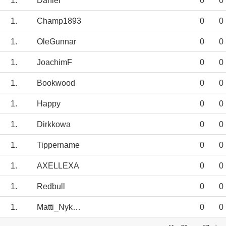
1.
Daniel
0
0
1.
Champ1893
0
0
1.
OleGunnar
0
0
1.
JoachimF
0
0
1.
Bookwood
0
0
1.
Happy
0
0
1.
Dirkkowa
0
0
1.
Tippername
0
0
1.
AXELLEXA
0
0
1.
Redbull
0
0
1.
Matti_Nykaenen
0
0