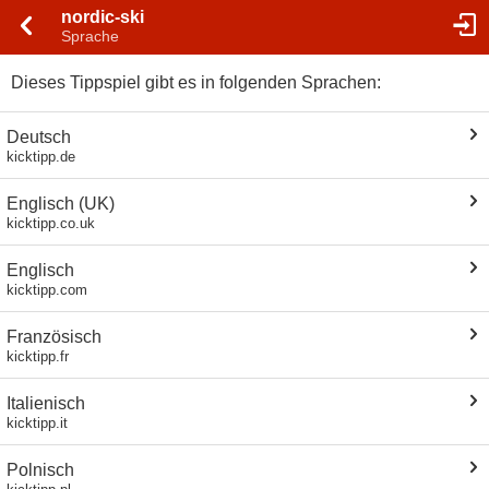
nordic-ski
Sprache
Dieses Tippspiel gibt es in folgenden Sprachen:
Deutsch
kicktipp.de
Englisch (UK)
kicktipp.co.uk
Englisch
kicktipp.com
Französisch
kicktipp.fr
Italienisch
kicktipp.it
Polnisch