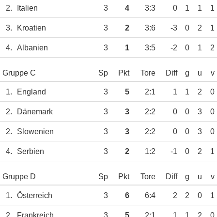
2.
Italien
3
4
3:3
0
1
1
1
3.
Kroatien
3
2
3:6
-3
0
2
1
4.
Albanien
3
1
3:5
-2
0
1
2
Gruppe C
Sp
Pkt
Tore
Diff
g
u
v
1.
England
3
5
2:1
1
1
2
0
2.
Dänemark
3
3
2:2
0
0
3
0
2.
Slowenien
3
3
2:2
0
0
3
0
4.
Serbien
3
2
1:2
-1
0
2
1
Gruppe D
Sp
Pkt
Tore
Diff
g
u
v
1.
Österreich
3
6
6:4
2
2
0
1
2.
Frankreich
3
5
2:1
1
1
2
0