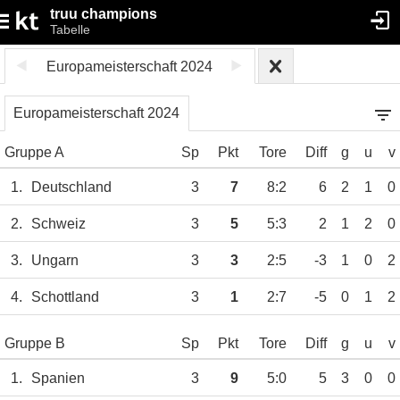
truu champions
Tabelle
Europameisterschaft 2024
Europameisterschaft 2024
Gruppe A
Sp
Pkt
Tore
Diff
g
u
v
1.
Deutschland
3
7
8:2
6
2
1
0
2.
Schweiz
3
5
5:3
2
1
2
0
3.
Ungarn
3
3
2:5
-3
1
0
2
4.
Schottland
3
1
2:7
-5
0
1
2
Gruppe B
Sp
Pkt
Tore
Diff
g
u
v
1.
Spanien
3
9
5:0
5
3
0
0