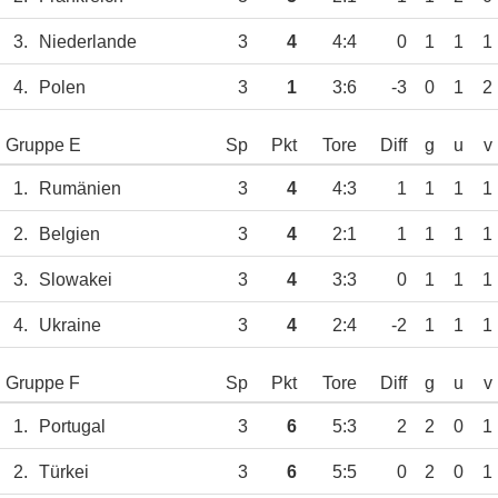
3.
Niederlande
3
4
4:4
0
1
1
1
4.
Polen
3
1
3:6
-3
0
1
2
Gruppe E
Sp
Pkt
Tore
Diff
g
u
v
1.
Rumänien
3
4
4:3
1
1
1
1
2.
Belgien
3
4
2:1
1
1
1
1
3.
Slowakei
3
4
3:3
0
1
1
1
4.
Ukraine
3
4
2:4
-2
1
1
1
Gruppe F
Sp
Pkt
Tore
Diff
g
u
v
1.
Portugal
3
6
5:3
2
2
0
1
2.
Türkei
3
6
5:5
0
2
0
1