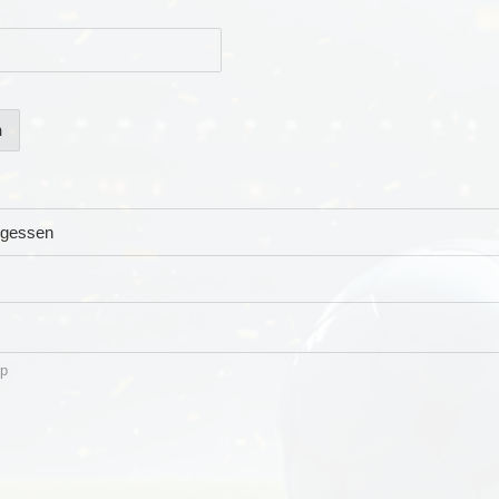
n
rgessen
p