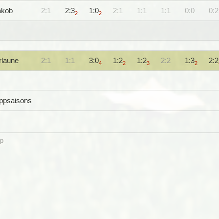
akob
2:1
2:3
1:0
2:1
1:1
1:1
0:0
0:2
2
2
rlaune
2:1
1:1
3:0
1:2
1:2
2:2
1:3
2:2
4
2
3
2
ippsaisons
p