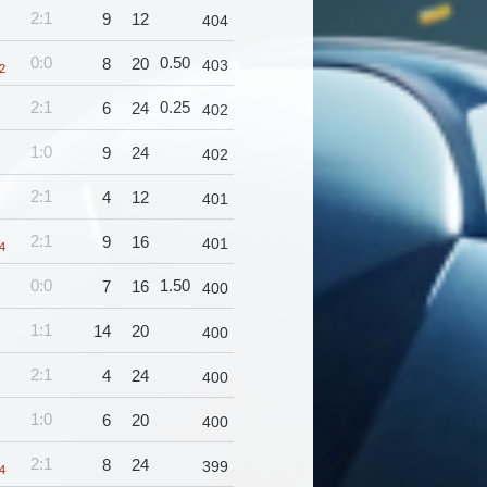
2:1
9
12
404
0:0
0.50
8
20
403
2
2:1
0.25
6
24
402
1:0
9
24
402
2:1
4
12
401
2:1
9
16
401
4
0:0
1.50
7
16
400
1:1
14
20
400
2:1
4
24
400
1:0
6
20
400
2:1
8
24
399
4