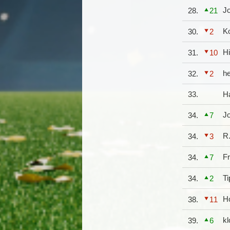
J
28.
21
K
30.
2
Hi
31.
10
he
32.
2
33.
H
J
34.
7
R
34.
3
F
34.
7
Ti
34.
2
H
38.
11
k
39.
6