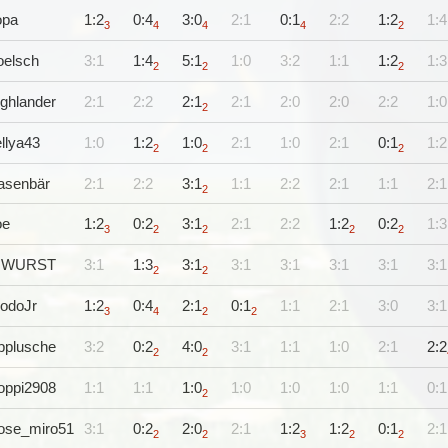
opa
1:2
0:4
3:0
2:1
0:1
2:2
1:2
1:4
3
4
4
4
2
oelsch
3:1
1:4
5:1
1:0
3:2
1:1
1:2
1:3
2
2
2
ghlander
2:1
2:2
2:1
2:1
2:0
2:0
2:2
1:0
2
llya43
1:0
1:2
1:0
2:1
1:0
2:1
0:1
1:2
2
2
2
asenbär
2:1
2:2
3:1
1:1
2:2
2:1
1:1
2:1
2
oe
1:2
0:2
3:1
2:1
2:2
1:2
0:2
1:3
3
2
2
2
2
.WURST
3:1
1:3
3:1
3:1
3:1
3:1
3:1
3:1
2
2
rodoJr
1:2
0:4
2:1
0:1
1:1
2:1
3:0
3:1
3
4
2
2
pplusche
3:2
0:2
4:0
3:1
1:1
1:0
2:1
2:2
2
2
oppi2908
1:1
1:1
1:0
1:0
1:0
1:0
1:1
0:1
2
lose_miro51
3:1
0:2
2:0
2:1
1:2
1:2
0:1
2:1
2
2
3
2
2