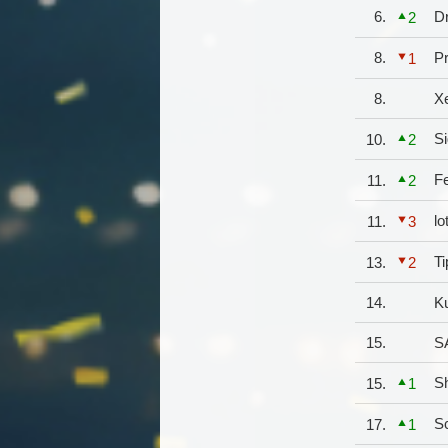
6.
D
2
8.
Pr
1
8.
X
Si
10.
2
Fe
11.
2
lo
11.
3
Ti
13.
2
14.
K
15.
S
S
15.
1
S
17.
1