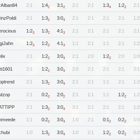
rAlban84
2:1
1:4
3:1
2:1
2:1
1:3
1:2
2:1
2
2
4
2
inzPoldi
2:1
1:3
3:0
2:1
2:1
2:1
2:1
1:2
2
4
erocious
1:2
1:3
4:1
2:1
2:1
2:1
2:1
2:1
3
2
3
giJahn
1:2
1:2
4:1
1:1
2:1
1:1
2:1
1:2
3
2
3
lix
2:1
1:2
3:0
2:1
2:0
1:2
2:0
1:0
2
4
2
tti1601
2:1
1:2
3:0
2:0
2:1
2:1
2:1
2:1
2
4
pptrend
2:1
1:3
3:0
2:1
2:1
1:1
2:1
1:2
2
4
utzop
2:1
0:2
2:0
2:1
1:1
1:1
1:2
1:2
2
2
2
ATTIPP
2:1
1:3
3:0
3:1
2:1
2:1
2:1
1:2
2
4
hmeede
1:1
0:2
3:0
1:0
2:1
0:1
0:2
1:0
2
4
2
2
chubi
1:0
1:3
3:0
1:0
2:1
1:2
0:2
0:2
2
4
2
2