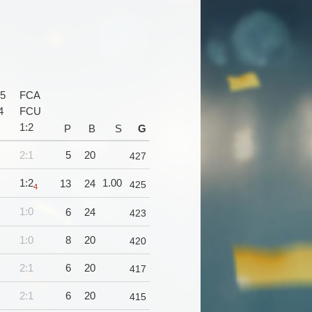
5
FCA
4
FCU
1
:
2
P
B
S
G
2:1
5
20
427
1:2
1.00
13
24
425
4
1:0
6
24
423
1:0
8
20
420
2:1
6
20
417
2:1
6
20
415