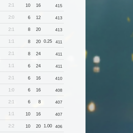
2:1
10
16
415
2:0
6
12
413
2:1
8
20
413
1:1
0.25
8
20
411
2:1
8
24
411
1:1
6
24
411
2:1
6
16
410
1:0
6
16
408
2:1
6
8
407
1:1
10
16
407
2:2
1.00
10
20
406