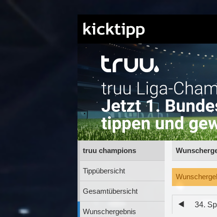
truu champions
Wunschergeb
Tippübersicht
Wunschergebn
Gesamtübersicht
34. Sp
Wunschergebnis