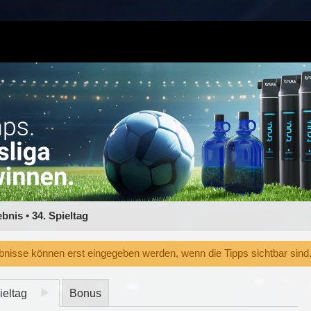
nis • 34. Spieltag
isse können erst eingegeben werden, wenn die Tipps sichtbar sind
ieltag
Bonus