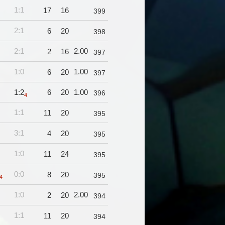
1:1
17
16
399
2:1
6
20
398
2:1
2.00
2
16
397
1:0
1.00
6
20
397
1:2
6
20
1.00
396
4
1:1
11
20
395
3:1
4
20
395
1:0
11
24
395
0:0
8
20
395
4
1:0
2.00
2
20
394
1:1
11
20
394