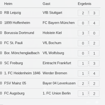
Heim
Gast
Ergebnis
:
30
RB Leipzig
VfB Stuttgart
:
30
1899 Hoffenheim
FC Bayern München
:
30
Borussia Dortmund
Holstein Kiel
:
30
FC St. Pauli
VfL Bochum
:
30
Bor. Mönchengladbach
VfL Wolfsburg
:
30
SC Freiburg
Eintracht Frankfurt
:
30
1. FC Heidenheim 1846
Werder Bremen
:
30
FSV Mainz 05
Bayer 04 Leverkusen
:
30
FC Augsburg
1. FC Union Berlin