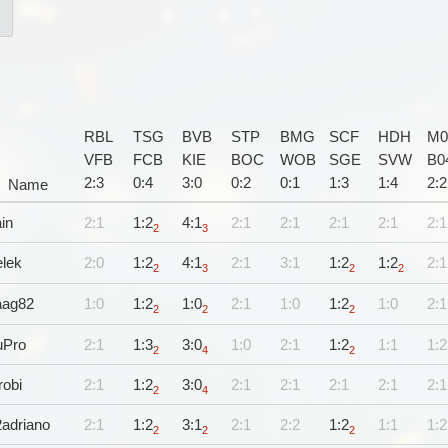
RBL
TSG
BVB
STP
BMG
SCF
HDH
M0
VFB
FCB
KIE
BOC
WOB
SGE
SVW
B0
2
:
3
0
:
4
3
:
0
0
:
2
0
:
1
1
:
3
1
:
4
2
:
2
Name
in
2:1
1:2
4:1
2:1
2:1
2:1
2:1
2:1
2
3
elek
2:0
1:2
4:1
2:1
3:1
1:2
1:2
2:1
2
3
2
2
aag82
1:0
1:2
1:0
2:1
1:0
1:2
1:0
2:1
2
2
2
uPro
2:1
1:3
3:0
1:0
2:1
1:2
1:1
1:2
2
4
2
robi
2:1
1:2
3:0
2:1
2:1
2:1
2:1
2:1
2
4
adriano
2:1
1:2
3:1
2:1
2:2
1:2
1:1
1:2
2
2
2