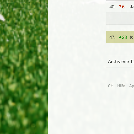
J
40.
6
to
47.
28
Archivierte T
CH
Hilfe
Ap