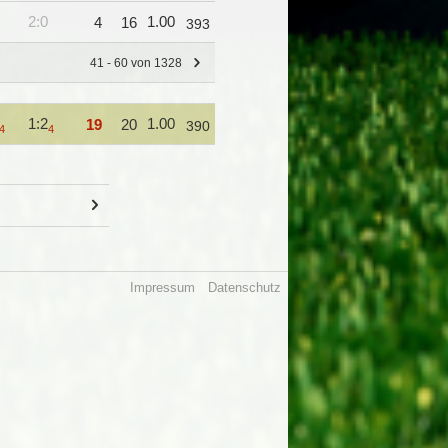
2:0
1.00
4
16
393
41 - 60 von 1328
1:2
1.00
19
20
390
4
4
Impressum
Datenschutz