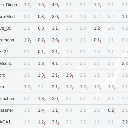
on_Diego
1:2
1:3
4:0
2:1
2:1
1:2
2:1
2:1
3
2
2
2
uro-Mod
2:1
0:3
3:0
2:0
1:0
2:2
2:2
1:1
2
4
ars_09
2:1
0:3
3:1
2:1
2:0
1:2
2:0
0:2
2
2
2
eemann
1:2
0:2
2:0
0:0
2:1
0:1
1:1
0:2
3
2
2
2
zz27
2:1
0:1
2:1
1:0
2:1
1:0
2:1
1:0
2
2
etsch1
2:1
1:3
4:1
2:1
2:1
2:1
3:2
2:2
2
3
oro
1:1
1:3
2:1
1:3
2:1
1:1
2:0
1:2
2
2
3
ra
1:2
2:1
2:1
1:2
1:2
1:2
1:2
2:1
3
2
2
3
2
2
schohan
2:1
1:3
2:0
2:1
2:1
1:1
2:1
1:2
2
2
lassner
3:1
1:4
3:1
0:0
2:1
1:1
0:2
2:1
2
2
2
ACA1
1:1
1:2
3:1
2:1
2:1
1:1
2:1
2:2
2
2