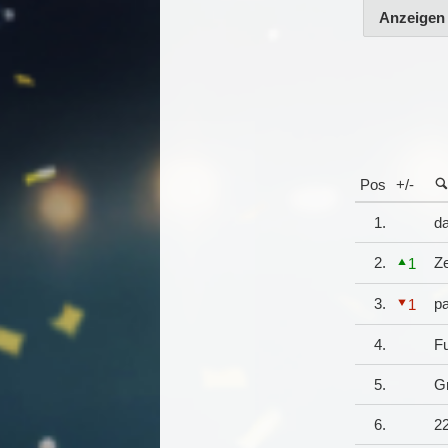
Anzeigen
Pos
+/-
1.
da
2.
Z
1
3.
p
1
4.
F
5.
G
6.
22