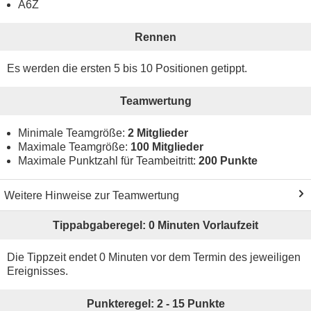
A6Z
Rennen
Es werden die ersten 5 bis 10 Positionen getippt.
Teamwertung
Minimale Teamgröße:
2 Mitglieder
Maximale Teamgröße:
100 Mitglieder
Maximale Punktzahl für Teambeitritt:
200 Punkte
Weitere Hinweise zur Teamwertung
Tippabgaberegel: 0 Minuten Vorlaufzeit
Die Tippzeit endet 0 Minuten vor dem Termin des jeweiligen
Ereignisses.
Punkteregel: 2 - 15 Punkte