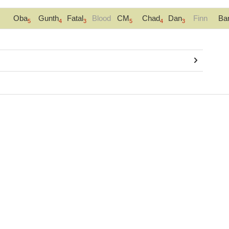
Oba
Gunth
Fatal
Blood
CM
Chad
Dan
Finn
Ba
5
4
3
5
4
3