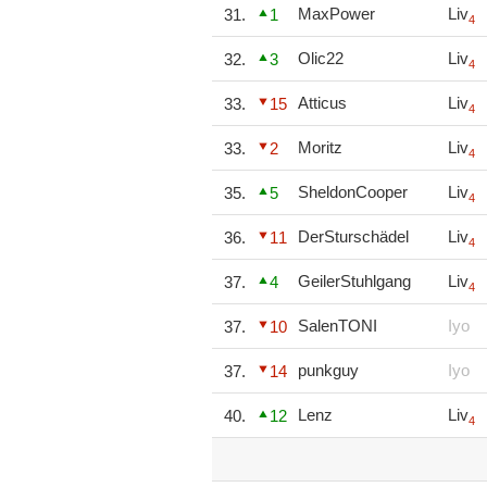
MaxPower
Liv
31.
1
4
Olic22
Liv
32.
3
4
Atticus
Liv
33.
15
4
Moritz
Liv
33.
2
4
SheldonCooper
Liv
35.
5
4
DerSturschädel
Liv
36.
11
4
GeilerStuhlgang
Liv
37.
4
4
SalenTONI
Iyo
37.
10
punkguy
Iyo
37.
14
Lenz
Liv
40.
12
4