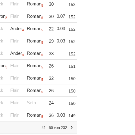
ck
Flair
Roman
30
153
5
ron
Flair
Roman
0.07
30
152
3
5
ck
Ander
Roman
0.03
22
152
4
5
ck
Flair
Roman
0.03
29
152
5
ck
Ander
Roman
33
152
4
5
ron
Flair
Roman
26
151
3
5
ck
Flair
Roman
32
150
5
ck
Flair
Roman
26
150
5
ck
Flair
Seth
24
150
ck
Flair
Roman
0.03
36
149
5
41 - 60 von 232