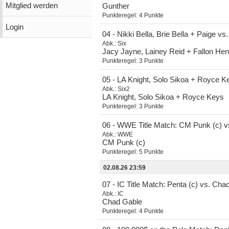
Mitglied werden
Gunther
Punkteregel:
4 Punkte
Login
04 - Nikki Bella, Brie Bella + Paige v
Abk.:
Six
Jacy Jayne, Lainey Reid + Fallon Hen
Punkteregel:
3 Punkte
05 - LA Knight, Solo Sikoa + Royce 
Abk.:
Six2
LA Knight, Solo Sikoa + Royce Keys
Punkteregel:
3 Punkte
06 - WWE Title Match: CM Punk (c) 
Abk.:
WWE
CM Punk (c)
Punkteregel:
5 Punkte
02.08.26 23:59
07 - IC Title Match: Penta (c) vs. Cha
Abk.:
IC
Chad Gable
Punkteregel:
4 Punkte