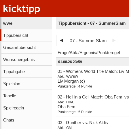
wwe
Tippübersicht • 07 - SummerSlam
Tippübersicht
07 - SummerSlam
Gesamtübersicht
Frage
Abk.
Ergebnis
Punkteregel
Wunschergebnis
01.08.26 23:59
01 - Womens World Title Match: Liv M
Tippabgabe
Abk.:
WWEW
Liv Morgan (c)
Spielplan
Punkteregel:
4 Punkte
Tabelle
02 - Hell in a Cell Match: Oba Femi v
Abk.:
HIAC
Oba Femi
Spielregeln
Punkteregel:
5 Punkte
Chats
03 - Gunther vs. Nick Aldis
Abk.:
GM