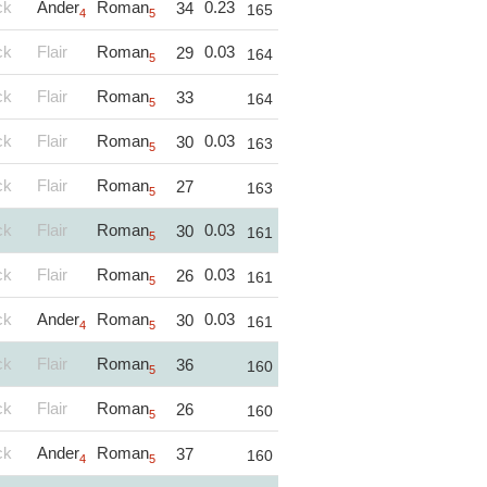
ck
Ander
Roman
0.23
34
165
4
5
ck
Flair
Roman
0.03
29
164
5
ck
Flair
Roman
33
164
5
ck
Flair
Roman
0.03
30
163
5
ck
Flair
Roman
27
163
5
ck
Flair
Roman
0.03
30
161
5
ck
Flair
Roman
0.03
26
161
5
ck
Ander
Roman
0.03
30
161
4
5
ck
Flair
Roman
36
160
5
ck
Flair
Roman
26
160
5
ck
Ander
Roman
37
160
4
5