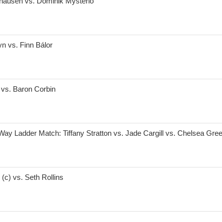
nhausen vs. Dominik Mysterio
n vs. Finn Bálor
) vs. Baron Corbin
y Ladder Match: Tiffany Stratton vs. Jade Cargill vs. Chelsea Green 
(c) vs. Seth Rollins