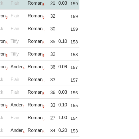
ck
Flair
Roman
0.03
29
159
5
ron
Flair
Roman
32
159
3
5
ck
Flair
Roman
30
159
5
ron
Tiffy
Roman
0.10
35
158
3
5
ron
Tiffy
Roman
32
158
3
5
ron
Ander
Roman
0.09
36
157
3
4
5
ck
Flair
Roman
33
157
5
ck
Flair
Roman
0.03
36
156
5
ron
Ander
Roman
0.10
33
155
3
4
5
ck
Flair
Roman
1.00
27
154
5
ck
Ander
Roman
0.20
34
153
4
5