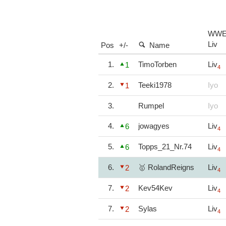
WW
Liv
Pos
+/-
Name
1.
TimoTorben
Liv
1
4
2.
Teeki1978
Iyo
1
3.
Rumpel
Iyo
4.
jowagyes
Liv
6
4
5.
Topps_21_Nr.74
Liv
6
4
6.
🥇 RolandReigns
Liv
2
4
7.
Kev54Kev
Liv
2
4
7.
Sylas
Liv
2
4