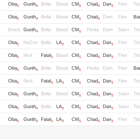
Oba
Gunth
Bella
Blood
CM
Chad
Dan
Finn
Tri
5
4
5
4
3
Oba
Gunth
Bella
Blood
CM
Chad
Dom
Finn
Ba
5
4
5
4
Brock
Gunth
Bella
Blood
CM
Penta
Dom
Sami
Tri
4
5
Oba
NoCon
Bella
LA
CM
Chad
Dan
Finn
Tri
5
3
5
4
3
Oba
Nick
Fatal
Blood
CM
Chad
Dan
Finn
Tri
5
3
5
4
3
Oba
Gunth
Bella
Blood
CM
Penta
Dom
Finn
Ba
5
4
5
Oba
Nick
Fatal
LA
CM
Chad
Dan
Finn
Tri
5
3
3
5
4
3
Oba
Gunth
Bella
Blood
CM
Chad
Dan
Sami
Tri
5
4
5
4
3
Oba
Gunth
Bella
LA
CM
Chad
Dan
Sami
Tri
5
4
3
5
4
3
Oba
Gunth
Fatal
LA
CM
Chad
Dan
Finn
Tri
5
4
3
3
5
4
3