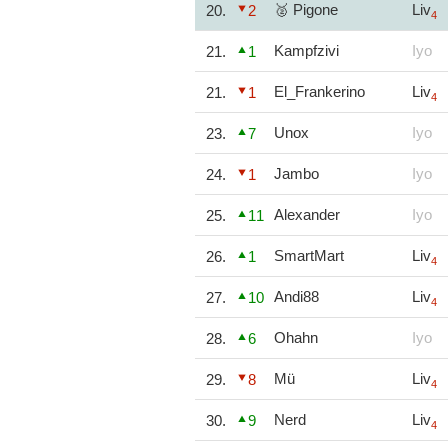
🥈 Pigone
Liv
20.
2
4
Kampfzivi
Iyo
21.
1
El_Frankerino
Liv
21.
1
4
Unox
Iyo
23.
7
Jambo
Iyo
24.
1
Alexander
Iyo
25.
11
SmartMart
Liv
26.
1
4
Andi88
Liv
27.
10
4
Ohahn
Iyo
28.
6
Mü
Liv
29.
8
4
Nerd
Liv
30.
9
4