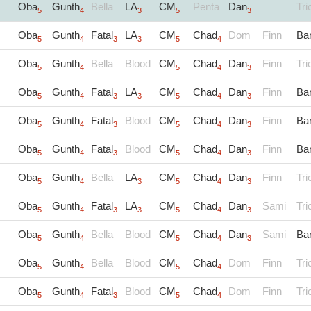
Oba
Gunth
Bella
LA
CM
Penta
Dan
Tri
5
4
3
5
3
Oba
Gunth
Fatal
LA
CM
Chad
Dom
Finn
Ba
5
4
3
3
5
4
Oba
Gunth
Bella
Blood
CM
Chad
Dan
Finn
Tri
5
4
5
4
3
Oba
Gunth
Fatal
LA
CM
Chad
Dan
Finn
Ba
5
4
3
3
5
4
3
Oba
Gunth
Fatal
Blood
CM
Chad
Dan
Finn
Ba
5
4
3
5
4
3
Oba
Gunth
Fatal
Blood
CM
Chad
Dan
Finn
Ba
5
4
3
5
4
3
Oba
Gunth
Bella
LA
CM
Chad
Dan
Finn
Tri
5
4
3
5
4
3
Oba
Gunth
Fatal
LA
CM
Chad
Dan
Sami
Tri
5
4
3
3
5
4
3
Oba
Gunth
Bella
Blood
CM
Chad
Dan
Sami
Ba
5
4
5
4
3
Oba
Gunth
Bella
Blood
CM
Chad
Dom
Finn
Tri
5
4
5
4
Oba
Gunth
Fatal
Blood
CM
Chad
Dom
Finn
Tri
5
4
3
5
4