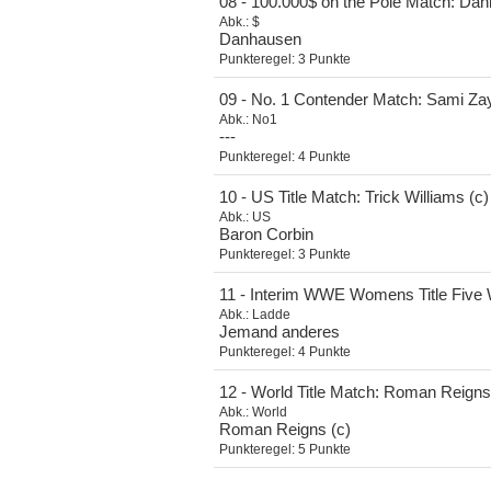
08 - 100.000$ on the Pole Match: Da
Abk.:
$
Danhausen
Punkteregel:
3 Punkte
09 - No. 1 Contender Match: Sami Zay
Abk.:
No1
---
Punkteregel:
4 Punkte
10 - US Title Match: Trick Williams (c
Abk.:
US
Baron Corbin
Punkteregel:
3 Punkte
11 - Interim WWE Womens Title Five Wa
Abk.:
Ladde
Jemand anderes
Punkteregel:
4 Punkte
12 - World Title Match: Roman Reigns 
Abk.:
World
Roman Reigns (c)
Punkteregel:
5 Punkte