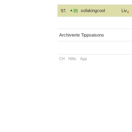
sofakingcool
Liv
97.
35
4
Archivierte Tippsaisons
CH
Hilfe
App