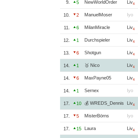
9.
NewWorldOrder
Liv
5
4
ManuelMoser
Iyo
10.
2
MilanMiracle
Liv
11.
6
4
Durchspieler
Liv
12.
1
4
Shotgun
Liv
13.
6
4
🥉 Nico
Liv
14.
1
4
MaxPayne05
Liv
14.
6
4
Sernex
Iyo
14.
1
💰 WREDS_Dennis
Liv
17.
10
4
MisterBörns
Iyo
17.
5
Laura
Liv
17.
15
4