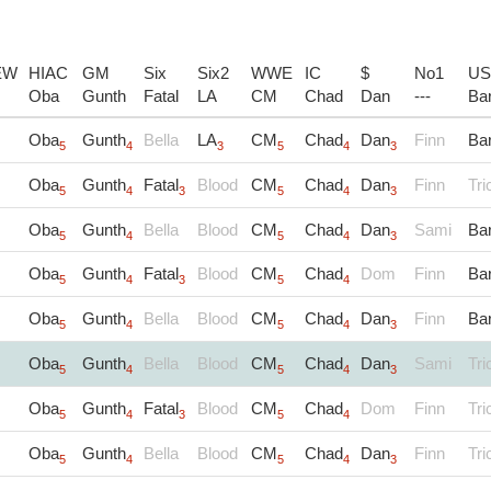
EW
HIAC
GM
Six
Six2
WWE
IC
$
No1
US
Oba
Gunth
Fatal
LA
CM
Chad
Dan
---
Ba
Oba
Gunth
Bella
LA
CM
Chad
Dan
Finn
Ba
5
4
3
5
4
3
Oba
Gunth
Fatal
Blood
CM
Chad
Dan
Finn
Tri
5
4
3
5
4
3
Oba
Gunth
Bella
Blood
CM
Chad
Dan
Sami
Ba
5
4
5
4
3
Oba
Gunth
Fatal
Blood
CM
Chad
Dom
Finn
Ba
5
4
3
5
4
Oba
Gunth
Bella
Blood
CM
Chad
Dan
Finn
Ba
5
4
5
4
3
Oba
Gunth
Bella
Blood
CM
Chad
Dan
Sami
Tri
5
4
5
4
3
Oba
Gunth
Fatal
Blood
CM
Chad
Dom
Finn
Tri
5
4
3
5
4
Oba
Gunth
Bella
Blood
CM
Chad
Dan
Finn
Tri
5
4
5
4
3