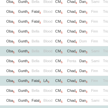
Oba
Gunth
Bella
Blood
CM
Chad
Dan
Sami
Tri
5
4
5
4
3
Oba
Gunth
Fatal
Blood
CM
Chad
Dan
Finn
Tri
5
4
3
5
4
3
Oba
Gunth
Fatal
Blood
CM
Chad
Dan
Finn
Tri
5
4
3
5
4
3
Oba
Gunth
Bella
Blood
CM
Chad
Dan
Finn
Tri
5
4
5
4
3
Oba
Gunth
Bella
Blood
CM
Chad
Dom
Finn
Tri
5
4
5
4
Oba
Gunth
Bella
Blood
CM
Chad
Dan
Sami
Tri
5
4
5
4
3
Oba
Gunth
Bella
Blood
CM
Penta
Dan
Sami
Tri
5
4
5
3
Oba
Gunth
Bella
Blood
CM
Chad
Dan
Finn
Tri
5
4
5
4
3
Oba
Gunth
Fatal
LA
CM
Chad
Dan
Finn
Tri
5
4
3
3
5
4
3
Oba
Gunth
Bella
Blood
CM
Chad
Dan
Finn
Tri
5
4
5
4
3
Oba
Gunth
Fatal
Blood
CM
Chad
Dan
Sami
Tri
5
4
3
5
4
3