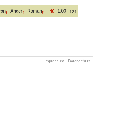
ron
Ander
Roman
1.00
40
121
3
4
5
Impressum
Datenschutz