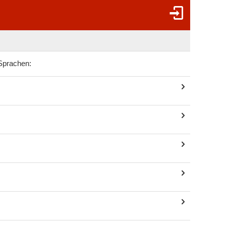
 Sprachen: