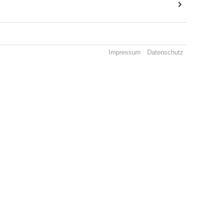
Impressum
Datenschutz