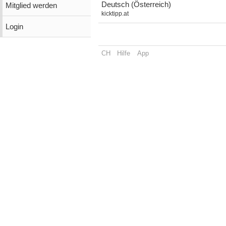
Deutsch (Österreich)
Mitglied werden
kicktipp.at
Login
CH
Hilfe
App