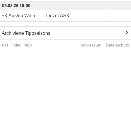
09.08.26 19:00
FK Austria Wien
Linzer ASK
-
:
-
Archivierte Tippsaisons
CH
Hilfe
App
Impressum
Datenschutz