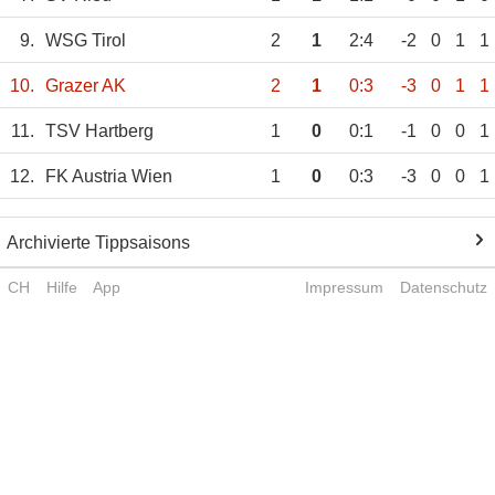
9.
WSG Tirol
2
1
2:4
-2
0
1
1
10.
Grazer AK
2
1
0:3
-3
0
1
1
11.
TSV Hartberg
1
0
0:1
-1
0
0
1
12.
FK Austria Wien
1
0
0:3
-3
0
0
1
Archivierte Tippsaisons
CH
Hilfe
App
Impressum
Datenschutz