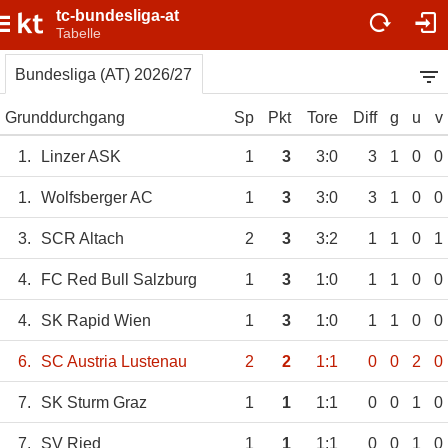
tc-bundesliga-at
Tabelle
Bundesliga (AT) 2026/27
Grunddurchgang
Sp
Pkt
Tore
Diff
g
u
v
1.
Linzer ASK
1
3
3:0
3
1
0
0
1.
Wolfsberger AC
1
3
3:0
3
1
0
0
3.
SCR Altach
2
3
3:2
1
1
0
1
4.
FC Red Bull Salzburg
1
3
1:0
1
1
0
0
4.
SK Rapid Wien
1
3
1:0
1
1
0
0
6.
SC Austria Lustenau
2
2
1:1
0
0
2
0
7.
SK Sturm Graz
1
1
1:1
0
0
1
0
7.
SV Ried
1
1
1:1
0
0
1
0