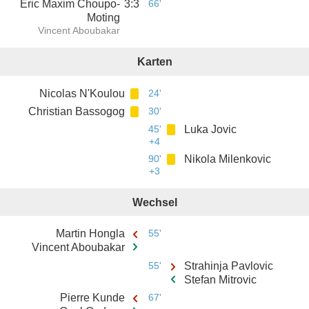
Eric Maxim Choupo-
3
:
3
66'
Moting
Vincent Aboubakar
Karten
Nicolas N'Koulou
24'
Christian Bassogog
30'
45'
Luka Jovic
+4
90'
Nikola Milenkovic
+3
Wechsel
Martin Hongla
55'
Vincent Aboubakar
55'
Strahinja Pavlovic
Stefan Mitrovic
Pierre Kunde
67'