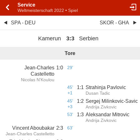
Service
Weltmeisterschaft 2022 • Spiel
SPA - DEU
SKOR - GHA
Kamerun
3
:
3
Serbien
Tore
Jean-Charles
1
:
0
29'
Castelletto
Nicolas N'Koulou
45'
1
:
1
Strahinja Pavlovic
+1
Dusan Tadic
45'
1
:
2
Sergej Milinkovic-Savic
+3
Andrija Zivkovic
53'
1
:
3
Aleksandar Mitrovic
Andrija Zivkovic
Vincent Aboubakar
2
:
3
63'
Jean-Charles Castelletto