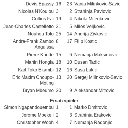
Devis Epassy
16
23
Vanja Milinkovic-Savic
Nicolas N'Koulou
3
2
Strahinja Pavlovic
Collins Fai
19
4
Nikola Milenkovic
Jean-Charles Castelletto
21
5
Milos Veljkovic
Nouhou Tolo
25
14
Andrija Zivkovic
Andre-Frank Zambo
8
17
Filip Kostic
Anguissa
Pierre Kunde
15
6
Nemanja Maksimovic
Martin Hongla
18
10
Dusan Tadic
Karl Toko Ekambi
12
16
Sasa Lukic
Eric Maxim Choupo-
13
20
Sergej Milinkovic-Savic
Moting
Bryan Mbeumo
20
9
Aleksandar Mitrovic
Ersatzspieler
Simon Ngapandouetnbu
1
1
Marko Dmitrovic
Jerome Mbekeli
2
3
Strahinja Erakovic
Christopher Wooh
4
7
Nemanja Radonjic