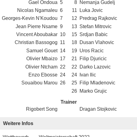
Gael Ondoua
5
8
Nemanja Gudelj
Nicolas Ngamaleu
6
11
Luka Jovic
Georges-Kevin N'Koudou
7
12
Predrag Rajkovic
Jean Pierre Nsame
9
13
Stefan Mitrovic
Vincent Aboubakar
10
15
Srdjan Babic
Christian Bassogog
11
18
Dusan Vlahovic
Samuel Gouet
14
19
Uros Racic
Olivier Mbaizo
17
21
Filip Djuricic
Olivier Ntcham
22
22
Darko Lazovic
Enzo Ebosse
24
24
Ivan Ilic
Souaibou Marou
26
25
Filip Mladenovic
26
Marko Grujic
Trainer
Rigobert Song
Dragan Stojkovic
Weitere Infos