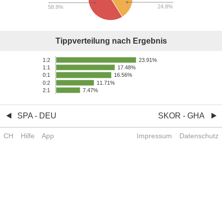
24.8%
58.9%
Tippverteilung nach Ergebnis
23.91%
1:2
17.48%
1:1
16.56%
0:1
0:2
11.71%
2:1
7.47%
SPA - DEU
SKOR - GHA
CH
Hilfe
App
Impressum
Datenschutz