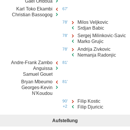
Gael Ondoua
Karl Toko Ekambi
67'
Christian Bassogog
78'
Milos Veljkovic
Srdjan Babic
78'
Sergej Milinkovic-Savic
Marko Grujic
78'
Andrija Zivkovic
Nemanja Radonjic
Andre-Frank Zambo
81'
Anguissa
Samuel Gouet
Bryan Mbeumo
81'
Georges-Kevin
N'Koudou
90'
Filip Kostic
+2
Filip Djuricic
Aufstellung