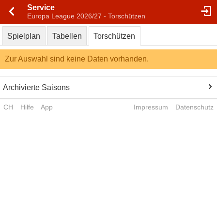
Service
Europa League 2026/27 - Torschützen
Spielplan
Tabellen
Torschützen
Zur Auswahl sind keine Daten vorhanden.
Archivierte Saisons
CH
Hilfe
App
Impressum
Datenschutz