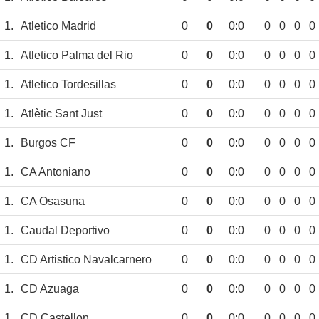
1.
Atletico Madrid
0
0
0:0
0
0
0
0
1.
Atletico Palma del Rio
0
0
0:0
0
0
0
0
1.
Atletico Tordesillas
0
0
0:0
0
0
0
0
1.
Atlètic Sant Just
0
0
0:0
0
0
0
0
1.
Burgos CF
0
0
0:0
0
0
0
0
1.
CA Antoniano
0
0
0:0
0
0
0
0
1.
CA Osasuna
0
0
0:0
0
0
0
0
1.
Caudal Deportivo
0
0
0:0
0
0
0
0
1.
CD Artistico Navalcarnero
0
0
0:0
0
0
0
0
1.
CD Azuaga
0
0
0:0
0
0
0
0
1.
CD Castellon
0
0
0:0
0
0
0
0