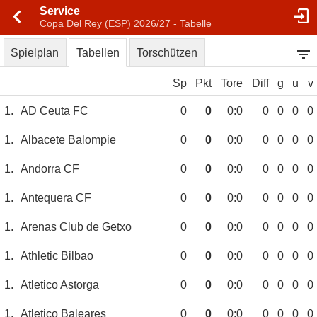
Service
Copa Del Rey (ESP) 2026/27 - Tabelle
Spielplan
Tabellen
Torschützen
Sp
Pkt
Tore
Diff
g
u
v
1.
AD Ceuta FC
0
0
0:0
0
0
0
0
1.
Albacete Balompie
0
0
0:0
0
0
0
0
1.
Andorra CF
0
0
0:0
0
0
0
0
1.
Antequera CF
0
0
0:0
0
0
0
0
1.
Arenas Club de Getxo
0
0
0:0
0
0
0
0
1.
Athletic Bilbao
0
0
0:0
0
0
0
0
1.
Atletico Astorga
0
0
0:0
0
0
0
0
1.
Atletico Baleares
0
0
0:0
0
0
0
0