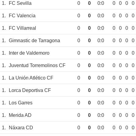
1.
FC Sevilla
0
0
0:0
0
0
0
0
1.
FC Valencia
0
0
0:0
0
0
0
0
1.
FC Villarreal
0
0
0:0
0
0
0
0
1.
Gimnastic de Tarragona
0
0
0:0
0
0
0
0
1.
Inter de Valdemoro
0
0
0:0
0
0
0
0
1.
Juventud Torremolinos CF
0
0
0:0
0
0
0
0
1.
La Unión Atlético CF
0
0
0:0
0
0
0
0
1.
Lorca Deportiva CF
0
0
0:0
0
0
0
0
1.
Los Garres
0
0
0:0
0
0
0
0
1.
Merida AD
0
0
0:0
0
0
0
0
1.
Náxara CD
0
0
0:0
0
0
0
0