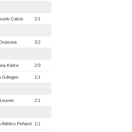
uolo Calcio
2
:
1
Osasuna
3
:
2
na Kielce
2
:
0
a Gdingen
1
:
1
Leuven
2
:
1
 Atlético Peñarol
1
:
1