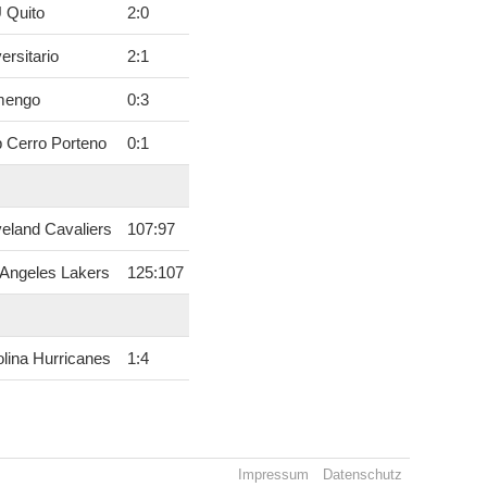
 Quito
2
:
0
ersitario
2
:
1
mengo
0
:
3
 Cerro Porteno
0
:
1
eland Cavaliers
107
:
97
 Angeles Lakers
125
:
107
lina Hurricanes
1
:
4
Impressum
Datenschutz