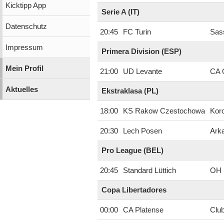
Kicktipp App
Serie A (IT)
Datenschutz
20:45
FC Turin
Sass
Impressum
Primera Division (ESP)
Mein Profil
21:00
UD Levante
CA 
Aktuelles
Ekstraklasa (PL)
18:00
KS Rakow Czestochowa
Koro
20:30
Lech Posen
Ark
Pro League (BEL)
20:45
Standard Lüttich
OH 
Copa Libertadores
00:00
CA Platense
Club