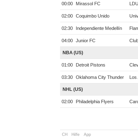
00:00
Mirassol FC
LDU
02:00
Coquimbo Unido
Univ
02:30
Independiente Medellín
Fla
04:00
Junior FC
Club
NBA (US)
01:00
Detroit Pistons
Clev
03:30
Oklahoma City Thunder
Los
NHL (US)
02:00
Philadelphia Flyers
Caro
CH
Hilfe
App