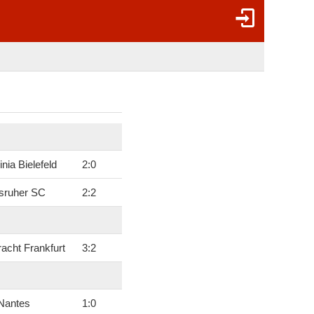
nia Bielefeld
2
:
0
lsruher SC
2
:
2
racht Frankfurt
3
:
2
Nantes
1
:
0