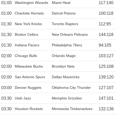
01:00
Washington Wizards
Miami Heat
117
:
140
01:00
Charlotte Hornets
Detroit Pistons
100
:
118
01:30
New York Knicks
Toronto Raptors
112
:
95
01:30
Boston Celtics
New Orleans Pelicans
144
:
118
01:30
Indiana Pacers
Philadelphia 76ers
94
:
105
02:00
Chicago Bulls
Orlando Magic
103
:
127
02:00
Milwaukee Bucks
Brooklyn Nets
125
:
108
02:00
San Antonio Spurs
Dallas Mavericks
139
:
120
03:00
Denver Nuggets
Oklahoma City Thunder
127
:
107
03:30
Utah Jazz
Memphis Grizzlies
147
:
101
03:30
Houston Rockets
Minnesota Timberwolves
132
:
136