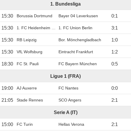
1. Bundesliga
15:30
Borussia Dortmund
Bayer 04 Leverkusen
0
:
1
15:30
1. FC Heidenheim 1846
1. FC Union Berlin
3
:
1
15:30
RB Leipzig
Bor. Mönchengladbach
1
:
0
15:30
VfL Wolfsburg
Eintracht Frankfurt
1
:
2
18:30
FC St. Pauli
FC Bayern München
0
:
5
Ligue 1 (FRA)
19:00
AJ Auxerre
FC Nantes
0
:
0
21:05
Stade Rennes
SCO Angers
2
:
1
Serie A (IT)
15:00
FC Turin
Hellas Verona
2
:
1