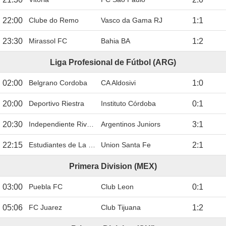
22:00
Clube do Remo
Vasco da Gama RJ
1
:
1
23:30
Mirassol FC
Bahia BA
1
:
2
Liga Profesional de Fútbol (ARG)
02:00
Belgrano Cordoba
CA Aldosivi
1
:
0
20:00
Deportivo Riestra
Instituto Córdoba
0
:
1
20:30
Independiente Rivadavia
Argentinos Juniors
3
:
1
22:15
Estudiantes de La Plata
Union Santa Fe
2
:
1
Primera Division (MEX)
03:00
Puebla FC
Club Leon
0
:
1
05:06
FC Juarez
Club Tijuana
1
:
2