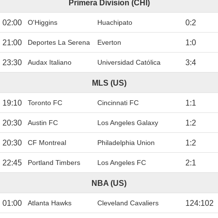
Primera Division (CHI)
02:00
O'Higgins
Huachipato
0
:
2
21:00
Deportes La Serena
Everton
1
:
0
23:30
Audax Italiano
Universidad Católica
3
:
4
MLS (US)
19:10
Toronto FC
Cincinnati FC
1
:
1
20:30
Austin FC
Los Angeles Galaxy
1
:
2
20:30
CF Montreal
Philadelphia Union
1
:
2
22:45
Portland Timbers
Los Angeles FC
2
:
1
NBA (US)
01:00
Atlanta Hawks
Cleveland Cavaliers
124
:
102