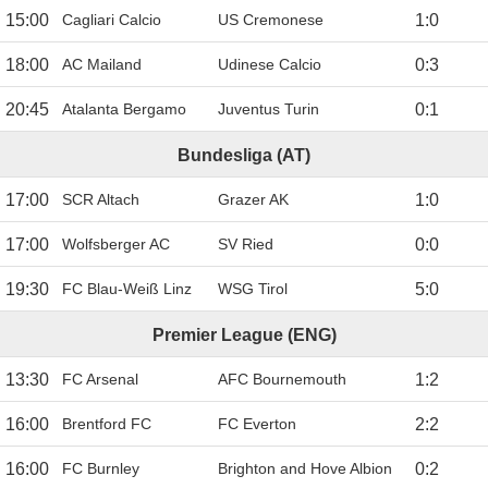
15:00
Cagliari Calcio
US Cremonese
1
:
0
18:00
AC Mailand
Udinese Calcio
0
:
3
20:45
Atalanta Bergamo
Juventus Turin
0
:
1
Bundesliga (AT)
17:00
SCR Altach
Grazer AK
1
:
0
17:00
Wolfsberger AC
SV Ried
0
:
0
19:30
FC Blau-Weiß Linz
WSG Tirol
5
:
0
Premier League (ENG)
13:30
FC Arsenal
AFC Bournemouth
1
:
2
16:00
Brentford FC
FC Everton
2
:
2
16:00
FC Burnley
Brighton and Hove Albion
0
:
2