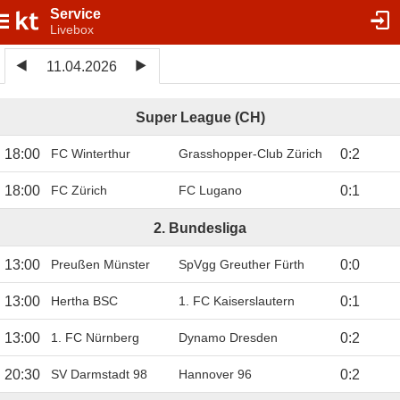
Service
Livebox
11.04.2026
Super League (CH)
18:00
FC Winterthur
Grasshopper-Club Zürich
0
:
2
18:00
FC Zürich
FC Lugano
0
:
1
2. Bundesliga
13:00
Preußen Münster
SpVgg Greuther Fürth
0
:
0
13:00
Hertha BSC
1. FC Kaiserslautern
0
:
1
13:00
1. FC Nürnberg
Dynamo Dresden
0
:
2
20:30
SV Darmstadt 98
Hannover 96
0
:
2