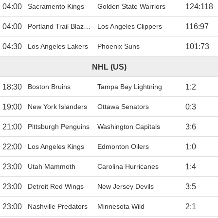
04:00
Sacramento Kings
Golden State Warriors
124
:
118
04:00
Portland Trail Blazers
Los Angeles Clippers
116
:
97
04:30
Los Angeles Lakers
Phoenix Suns
101
:
73
NHL (US)
18:30
Boston Bruins
Tampa Bay Lightning
1
:
2
19:00
New York Islanders
Ottawa Senators
0
:
3
21:00
Pittsburgh Penguins
Washington Capitals
3
:
6
22:00
Los Angeles Kings
Edmonton Oilers
1
:
0
23:00
Utah Mammoth
Carolina Hurricanes
1
:
4
23:00
Detroit Red Wings
New Jersey Devils
3
:
5
23:00
Nashville Predators
Minnesota Wild
2
:
1