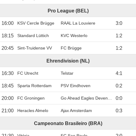
Pro League (BEL)
16:00
KSV Cercle Brügge
RAAL La Louviere
3
:
0
18:15
Standard Lüttich
KVC Westerlo
1
:
2
20:45
Sint-Truidense VV
FC Brügge
1
:
2
Ehrendivision (NL)
16:30
FC Utrecht
Telstar
4
:
1
18:45
Sparta Rotterdam
PSV Eindhoven
0
:
2
20:00
FC Groningen
Go Ahead Eagles Deventer
0
:
0
21:00
Heracles Almelo
Ajax Amsterdam
0
:
3
Campeonato Brasileiro (BRA)
21:30
Vitória
FC Sao Paulo
2
:
0