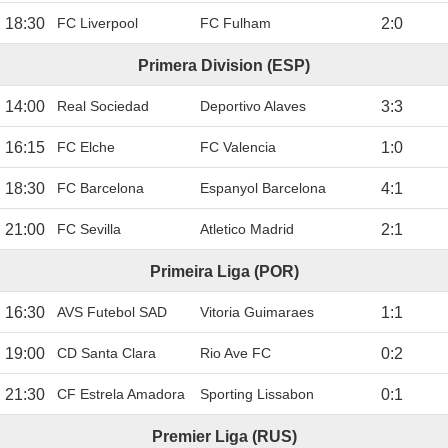
18:30
FC Liverpool
FC Fulham
2
:
0
Primera Division (ESP)
14:00
Real Sociedad
Deportivo Alaves
3
:
3
16:15
FC Elche
FC Valencia
1
:
0
18:30
FC Barcelona
Espanyol Barcelona
4
:
1
21:00
FC Sevilla
Atletico Madrid
2
:
1
Primeira Liga (POR)
16:30
AVS Futebol SAD
Vitoria Guimaraes
1
:
1
19:00
CD Santa Clara
Rio Ave FC
0
:
2
21:30
CF Estrela Amadora
Sporting Lissabon
0
:
1
Premier Liga (RUS)