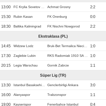
13:00
FC Krylia Sovetov Samara
Achmat Grosny
2
:
2
15:30
Rubin Kasan
FK Orenburg
0
:
0
18:30
Baltika Kaliningrad
FK Nischni Nowgorod
2
:
2
Ekstraklasa (PL)
14:45
Widzew Lodz
Bruk-Bet Termalica Nieciecza
1
:
0
17:30
Zaglebie Lubin
RKS Radomiak 1910 SA Radom
1
:
0
20:15
Legia Warschau
Gornik Zabrze
1
:
1
Süper Lig (TR)
13:30
Istanbul Basaksehir FK
Genclerbirligi Ankara
3
:
0
16:00
Alanyaspor
Trabzonspor
1
:
1
19:00
Kayserispor
Fenerbahce Istanbul
0
:
4