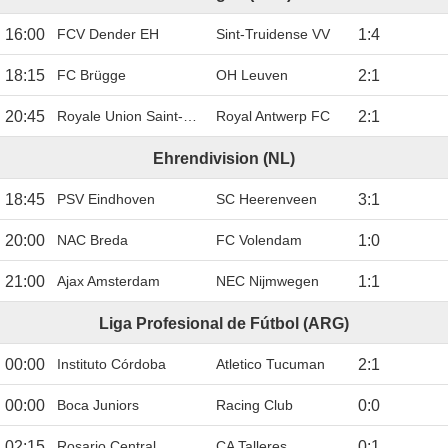
16:00
FCV Dender EH
Sint-Truidense VV
1
:
4
18:15
FC Brügge
OH Leuven
2
:
1
20:45
Royale Union Saint-Gilloise
Royal Antwerp FC
2
:
1
Ehrendivision (NL)
18:45
PSV Eindhoven
SC Heerenveen
3
:
1
20:00
NAC Breda
FC Volendam
1
:
0
21:00
Ajax Amsterdam
NEC Nijmwegen
1
:
1
Liga Profesional de Fútbol (ARG)
00:00
Instituto Córdoba
Atletico Tucuman
2
:
1
00:00
Boca Juniors
Racing Club
0
:
0
02:15
Rosario Central
CA Talleres
0
:
1