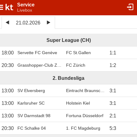
Service
Livebox
21.02.2026
Super League (CH)
18:00
Servette FC Genève
FC St.Gallen
1
:
1
20:30
Grasshopper-Club Zürich
FC Zürich
1
:
2
2. Bundesliga
13:00
SV Elversberg
Eintracht Braunschweig
3
:
1
13:00
Karlsruher SC
Holstein Kiel
3
:
1
13:00
SV Darmstadt 98
Fortuna Düsseldorf
2
:
1
20:30
FC Schalke 04
1. FC Magdeburg
5
:
3