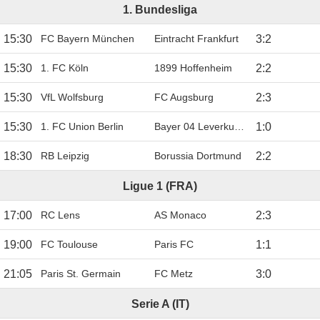
1. Bundesliga
15:30
FC Bayern München
Eintracht Frankfurt
3
:
2
15:30
1. FC Köln
1899 Hoffenheim
2
:
2
15:30
VfL Wolfsburg
FC Augsburg
2
:
3
15:30
1. FC Union Berlin
Bayer 04 Leverkusen
1
:
0
18:30
RB Leipzig
Borussia Dortmund
2
:
2
Ligue 1 (FRA)
17:00
RC Lens
AS Monaco
2
:
3
19:00
FC Toulouse
Paris FC
1
:
1
21:05
Paris St. Germain
FC Metz
3
:
0
Serie A (IT)