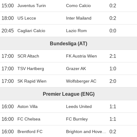
15:00
Juventus Turin
Como Calcio
0
:
2
18:00
US Lecce
Inter Mailand
0
:
2
20:45
Cagliari Calcio
Lazio Rom
0
:
0
Bundesliga (AT)
17:00
SCR Altach
FK Austria Wien
2
:
1
17:00
TSV Hartberg
Grazer AK
1
:
0
17:00
SK Rapid Wien
Wolfsberger AC
2
:
0
Premier League (ENG)
16:00
Aston Villa
Leeds United
1
:
1
16:00
FC Chelsea
FC Burnley
1
:
1
16:00
Brentford FC
Brighton and Hove Albion
0
:
2