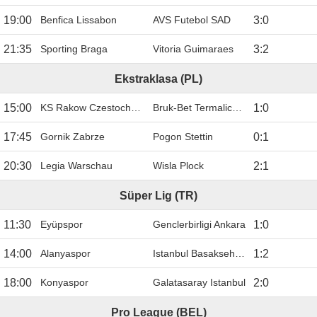
19:00
Benfica Lissabon
AVS Futebol SAD
3
:
0
21:35
Sporting Braga
Vitoria Guimaraes
3
:
2
Ekstraklasa (PL)
15:00
KS Rakow Czestochowa
Bruk-Bet Termalica Nieciecza
1
:
0
17:45
Gornik Zabrze
Pogon Stettin
0
:
1
20:30
Legia Warschau
Wisla Plock
2
:
1
Süper Lig (TR)
11:30
Eyüpspor
Genclerbirligi Ankara
1
:
0
14:00
Alanyaspor
Istanbul Basaksehir FK
1
:
2
18:00
Konyaspor
Galatasaray Istanbul
2
:
0
Pro League (BEL)