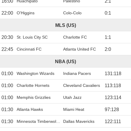
16:00
Huachipato
Palestino
2
:
1
22:00
O'Higgins
Colo-Colo
0
:
1
MLS (US)
20:30
St. Louis City SC
Charlotte FC
1
:
1
22:45
Cincinnati FC
Atlanta United FC
2
:
0
NBA (US)
01:00
Washington Wizards
Indiana Pacers
131
:
118
01:00
Charlotte Hornets
Cleveland Cavaliers
113
:
118
01:00
Memphis Grizzlies
Utah Jazz
123
:
114
01:30
Atlanta Hawks
Miami Heat
97
:
128
01:30
Minnesota Timberwolves
Dallas Mavericks
122
:
111