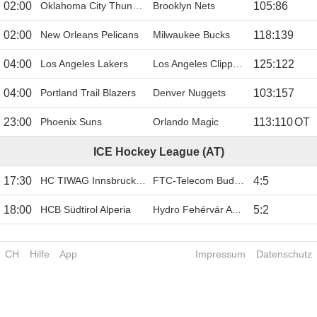
02:00
Oklahoma City Thunder
Brooklyn Nets
105
:
86
02:00
New Orleans Pelicans
Milwaukee Bucks
118
:
139
04:00
Los Angeles Lakers
Los Angeles Clippers
125
:
122
04:00
Portland Trail Blazers
Denver Nuggets
103
:
157
23:00
Phoenix Suns
Orlando Magic
113
:
110
OT
ICE Hockey League (AT)
17:30
HC TIWAG Innsbruck - Die Haie
FTC-Telecom Budapest
4
:
5
18:00
HCB Südtirol Alperia
Hydro Fehérvár AV19
5
:
2
CH
Hilfe
App
Impressum
Datenschutz