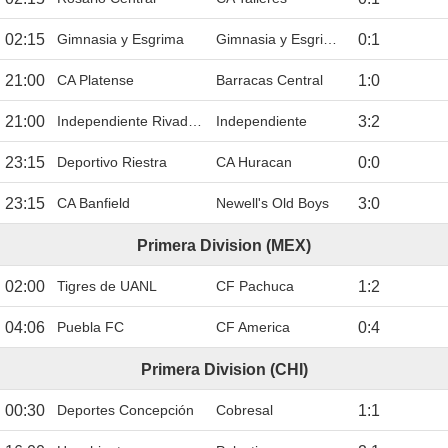
02:15
Gimnasia y Esgrima
Gimnasia y Esgrima La Plata
0
:
1
21:00
CA Platense
Barracas Central
1
:
0
21:00
Independiente Rivadavia
Independiente
3
:
2
23:15
Deportivo Riestra
CA Huracan
0
:
0
23:15
CA Banfield
Newell's Old Boys
3
:
0
Primera Division (MEX)
02:00
Tigres de UANL
CF Pachuca
1
:
2
04:06
Puebla FC
CF America
0
:
4
Primera Division (CHI)
00:30
Deportes Concepción
Cobresal
1
:
1