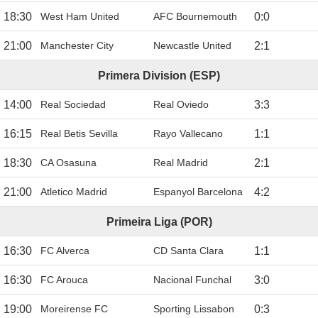
18:30
West Ham United
AFC Bournemouth
0
:
0
21:00
Manchester City
Newcastle United
2
:
1
Primera Division (ESP)
14:00
Real Sociedad
Real Oviedo
3
:
3
16:15
Real Betis Sevilla
Rayo Vallecano
1
:
1
18:30
CA Osasuna
Real Madrid
2
:
1
21:00
Atletico Madrid
Espanyol Barcelona
4
:
2
Primeira Liga (POR)
16:30
FC Alverca
CD Santa Clara
1
:
1
16:30
FC Arouca
Nacional Funchal
3
:
0
19:00
Moreirense FC
Sporting Lissabon
0
:
3