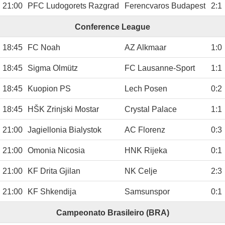
21:00
PFC Ludogorets Razgrad
Ferencvaros Budapest
2
:
1
Conference League
18:45
FC Noah
AZ Alkmaar
1
:
0
18:45
Sigma Olmütz
FC Lausanne-Sport
1
:
1
18:45
Kuopion PS
Lech Posen
0
:
2
18:45
HŠK Zrinjski Mostar
Crystal Palace
1
:
1
21:00
Jagiellonia Bialystok
AC Florenz
0
:
3
21:00
Omonia Nicosia
HNK Rijeka
0
:
1
21:00
KF Drita Gjilan
NK Celje
2
:
3
21:00
KF Shkendija
Samsunspor
0
:
1
Campeonato Brasileiro (BRA)