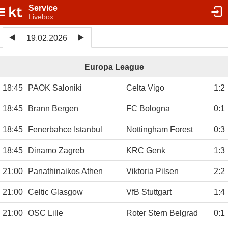
Service
Livebox
19.02.2026
Europa League
18:45
PAOK Saloniki
Celta Vigo
1
:
2
18:45
Brann Bergen
FC Bologna
0
:
1
18:45
Fenerbahce Istanbul
Nottingham Forest
0
:
3
18:45
Dinamo Zagreb
KRC Genk
1
:
3
21:00
Panathinaikos Athen
Viktoria Pilsen
2
:
2
21:00
Celtic Glasgow
VfB Stuttgart
1
:
4
21:00
OSC Lille
Roter Stern Belgrad
0
:
1