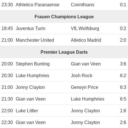
23:30
Athletico Paranaense
Corinthians
0
:
1
Frauen Champions League
18:45
Juventus Turin
VfL Wolfsburg
0
:
2
21:00
Manchester United
Atletico Madrid
2
:
0
Premier League Darts
20:00
Stephen Bunting
Gian van Veen
3
:
6
20:30
Luke Humphries
Josh Rock
6
:
2
21:00
Jonny Clayton
Gerwyn Price
6
:
3
21:30
Gian van Veen
Luke Humphries
6
:
5
22:00
Luke Littler
Jonny Clayton
1
:
6
22:30
Gian van Veen
Jonny Clayton
2
:
6