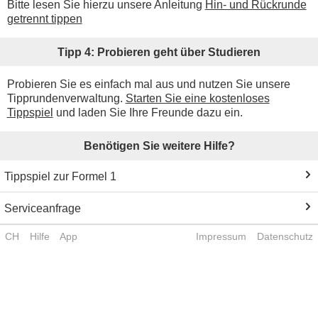
Bitte lesen Sie hierzu unsere Anleitung
Hin- und Rückrunde
getrennt tippen
Tipp 4: Probieren geht über Studieren
Probieren Sie es einfach mal aus und nutzen Sie unsere
Tipprundenverwaltung.
Starten Sie eine kostenloses
Tippspiel
und laden Sie Ihre Freunde dazu ein.
Benötigen Sie weitere Hilfe?
Tippspiel zur Formel 1
Serviceanfrage
CH
Hilfe
App
Impressum
Datenschutz