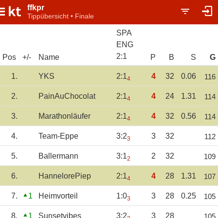
ffkpr
Tippübersicht • Finale
SPA
ENG
2
:
1
Pos
+/-
Name
P
B
S
G
1.
YKS
2:1
4
32
0.06
116
4
2.
PainAuChocolat
2:1
4
24
1.31
114
4
3.
Marathonläufer
2:1
4
32
0.56
114
4
4.
Team-Eppe
3:2
3
32
112
3
5.
Ballermann
3:1
2
32
109
2
6.
HannelorePiep
2:1
4
28
1.31
107
4
7.
1
Heimvorteil
1:0
3
28
0.25
105
3
8.
1
Sunsetvibes
3:2
3
28
105