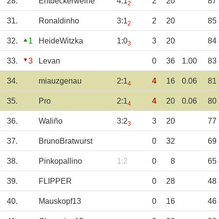
28.
Entdeckerweine
4:1
2
20
87
2
31.
Ronaldinho
3:1
2
20
85
2
32.
1
HeideWitzka
1:0
3
20
84
3
33.
3
Levan
0
36
1.00
83
34.
miauzgenau
2:1
4
16
0.06
81
4
35.
Pro
2:1
4
20
0.06
80
4
36.
Waliño
3:2
3
20
77
3
37.
BrunoBratwurst
0
32
69
38.
Pinkopallino
1:2
0
8
65
39.
FLIPPER
0
28
48
40.
Mauskopf13
0
16
46