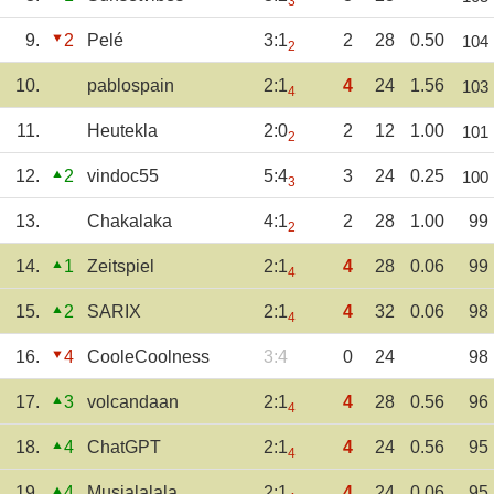
3
9.
2
Pelé
3:1
2
28
0.50
104
2
10.
pablospain
2:1
4
24
1.56
103
4
11.
Heutekla
2:0
2
12
1.00
101
2
12.
2
vindoc55
5:4
3
24
0.25
100
3
13.
Chakalaka
4:1
2
28
1.00
99
2
14.
1
Zeitspiel
2:1
4
28
0.06
99
4
15.
2
SARIX
2:1
4
32
0.06
98
4
16.
4
CooleCoolness
3:4
0
24
98
17.
3
volcandaan
2:1
4
28
0.56
96
4
18.
4
ChatGPT
2:1
4
24
0.56
95
4
19.
4
Musialalala
2:1
4
24
0.06
95