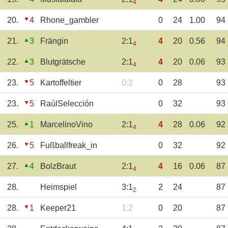
4
20.
4
Rhone_gambler
0
24
1.00
94
21.
3
Frängin
2:1
4
20
0.56
94
4
22.
3
Blutgrätsche
2:1
4
20
0.06
93
4
23.
5
Kartoffeltier
0:2
0
28
93
23.
5
RaúlSelección
0
32
93
25.
1
MarcelinoVino
2:1
4
28
0.06
92
4
26.
5
Fußballfreak_in
0
32
92
27.
4
BolzBraut
2:1
4
16
0.06
87
4
28.
Heimspiel
3:1
2
24
87
2
28.
1
Keeper21
1:2
0
20
87