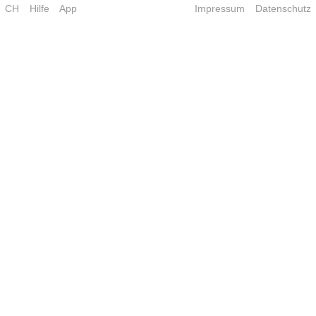
CH
Hilfe
App
Impressum
Datenschutz