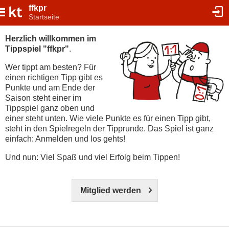
ffkpr
Startseite
Herzlich willkommen im
Tippspiel "ffkpr"
.
Wer tippt am besten? Für
einen richtigen Tipp gibt es
Punkte und am Ende der
Saison steht einer im
Tippspiel ganz oben und
einer steht unten. Wie viele Punkte es für einen Tipp gibt,
steht in den Spielregeln der Tipprunde. Das Spiel ist ganz
einfach: Anmelden und los gehts!
Und nun: Viel Spaß und viel Erfolg beim Tippen!
Mitglied werden