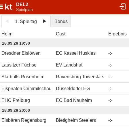
DEL2
Spielplan
1. Spieltag
Bonus
Heim
Gast
Ergebnis
18.09.26 19:30
Dresdner Eislöwen
EC Kassel Huskies
-
:
-
Lausitzer Füchse
EV Landshut
-
:
-
Starbulls Rosenheim
Ravensburg Towerstars
-
:
-
Eispiraten Crimmitschau
Düsseldorfer EG
-
:
-
EHC Freiburg
EC Bad Nauheim
-
:
-
18.09.26 20:00
Eisbären Regensburg
Bietigheim Steelers
-
:
-