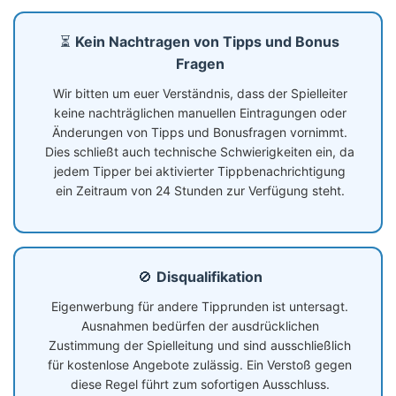
⏳
Kein Nachtragen von Tipps und Bonus
Fragen
Wir bitten um euer Verständnis, dass der Spielleiter
keine nachträglichen manuellen Eintragungen oder
Änderungen von Tipps und Bonusfragen vornimmt.
Dies schließt auch technische Schwierigkeiten ein, da
jedem Tipper bei aktivierter Tippbenachrichtigung
ein Zeitraum von 24 Stunden zur Verfügung steht.
🚫
Disqualifikation
Eigenwerbung für andere Tipprunden ist untersagt.
Ausnahmen bedürfen der ausdrücklichen
Zustimmung der Spielleitung und sind ausschließlich
für kostenlose Angebote zulässig. Ein Verstoß gegen
diese Regel führt zum sofortigen Ausschluss.