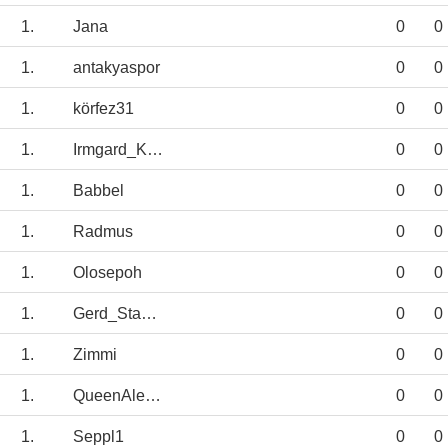
1.
Jana
0
0
1.
antakyaspor
0
0
1.
körfez31
0
0
1.
Irmgard_KEUN
0
0
1.
Babbel
0
0
1.
Radmus
0
0
1.
Olosepoh
0
0
1.
Gerd_Staab2.0
0
0
1.
Zimmi
0
0
1.
QueenAlexia
0
0
1.
Seppl1
0
0