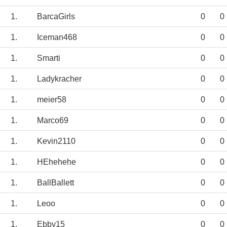
1.
BarcaGirls
0
0
1.
Iceman468
0
0
1.
Smarti
0
0
1.
Ladykracher
0
0
1.
meier58
0
0
1.
Marco69
0
0
1.
Kevin2110
0
0
1.
HEhehehe
0
0
1.
BallBallett
0
0
1.
Leoo
0
0
1.
Ebby15
0
0