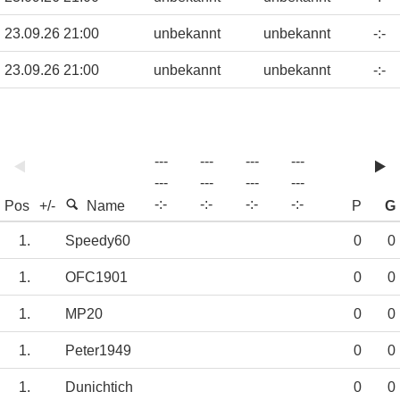
23.09.26 21:00
unbekannt
unbekannt
-
:
-
23.09.26 21:00
unbekannt
unbekannt
-
:
-
---
---
---
---
---
---
---
---
-
:
-
-
:
-
-
:
-
-
:
-
Pos
+/-
Name
P
G
1.
Speedy60
0
0
1.
OFC1901
0
0
1.
MP20
0
0
1.
Peter1949
0
0
1.
Dunichtich
0
0