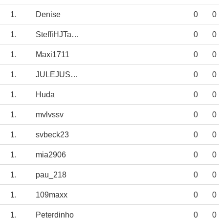
1.
Denise
0
0
1.
SteffiHJTausZ
0
0
1.
Maxi1711
0
0
1.
JULEJUSTUS
0
0
1.
Huda
0
0
1.
mvlvssv
0
0
1.
svbeck23
0
0
1.
mia2906
0
0
1.
pau_218
0
0
1.
109maxx
0
0
1.
Peterdinho
0
0