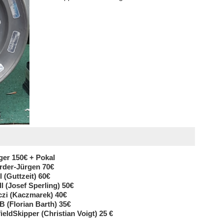
ger 150€ + Pokal
rder-Jürgen 70€
l (Guttzeit) 60€
dl (Josef Sperling) 50€
czi (Kaczmarek) 40€
oB (Florian Barth) 35€
fieldSkipper (Christian Voigt) 25 €