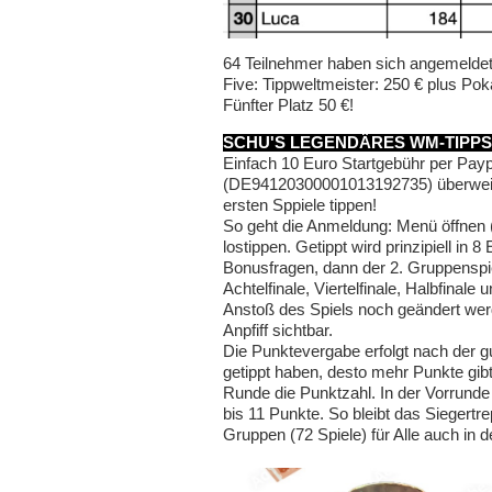
64 Teilnehmer haben sich angemeldet.
Five: Tippweltmeister: 250 € plus Pokal
Fünfter Platz 50 €!
SCHU'S LEGENDÄRES WM-TIPPS
Einfach 10 Euro Startgebühr per Pa
(DE94120300001013192735) überweise
ersten Sppiele tippen!
So geht die Anmeldung: Menü öffnen (o
lostippen. Getippt wird prinzipiell in
Bonusfragen, dann der 2. Gruppenspie
Achtelfinale, Viertelfinale, Halbfinale
Anstoß des Spiels noch geändert wer
Anpfiff sichtbar.
Die Punktevergabe erfolgt nach der g
getippt haben, desto mehr Punkte gibts
Runde die Punktzahl. In der Vorrunde 
bis 11 Punkte. So bleibt das Siegert
Gruppen (72 Spiele) für Alle auch in 