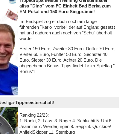
Tippeuropameister Henning Gerstenhauer
aliss "Dino" vom FC Einheit Bad Berka zum
EM-Pokal und 150 Euro Siegprämie!
Im Endspiel zog er doch noch am lange
führenden "Karlo" vorbei, der auf England gesetzt
hat und dadurch auch noch von "Schu" überholt
wurde.
Erster:150 Euro, Zweiter 80 Euro, Dritter 70 Euro,
Vierter 60 Euro, Fünfter 50 Euro, Sechster 40
Euro, Siebter 30 Euro, Achter 20 Euro. Die
abgegebenen Bonus-Tipps findet ihr im Spieltag "
Bonus"!
esliga-Tippmeisterschaft!
Ranking 22/23:
1. Ranki, 2. Lässi 3. Roger 4. Schluchti 5. Uni 6.
Jeannine 7. Werderjürgen 8. Seppi 9. Quickice/
AnfieldSkipper 11. Sternburg