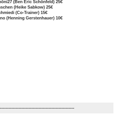
höni27 (Ben Eric Schönfeld) 25€
mschen (Heike Sabkow) 25€
chmiedi (Co-Trainer) 15€
ino (Henning Gerstenhauer) 10€
-----------------------------------------------------