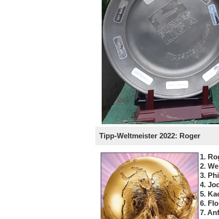
Tipp-Weltmeister 2022: Roger
1. Ro
2. We
3. Phi
4. Jo
5. Ka
6. Fl
7. An