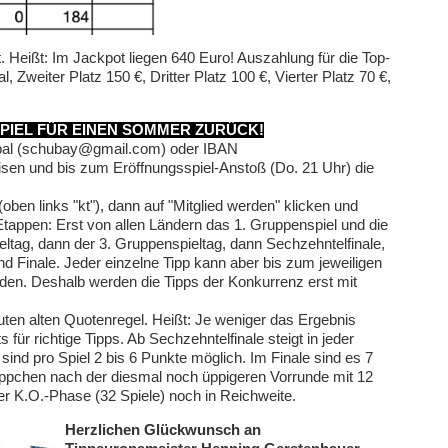
 Heißt: Im Jackpot liegen 640 Euro! Auszahlung für die Top-
, Zweiter Platz 150 €, Dritter Platz 100 €, Vierter Platz 70 €,
PIEL FÜR EINEN SOMMER ZURÜCK!
ypal (schubay@gmail.com) oder IBAN
n und bis zum Eröffnungsspiel-Anstoß (Do. 21 Uhr) die
ben links "kt"), dann auf "Mitglied werden" klicken und
 8 Etappen: Erst von allen Ländern das 1. Gruppenspiel und die
ltag, dann der 3. Gruppenspieltag, dann Sechzehntelfinale,
 und Finale. Jeder einzelne Tipp kann aber bis zum jeweiligen
den. Deshalb werden die Tipps der Konkurrenz erst mit
uten alten Quotenregel. Heißt: Je weniger das Ergebnis
 für richtige Tipps. Ab Sechzehntelfinale steigt in jeder
sind pro Spiel 2 bis 6 Punkte möglich. Im Finale sind es 7
reppchen nach der diesmal noch üppigeren Vorrunde mit 12
der K.O.-Phase (32 Spiele) noch in Reichweite.
Herzlichen Glückwunsch an