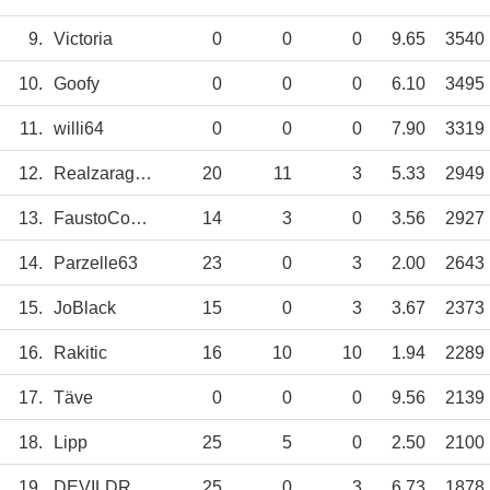
9.
Victoria
0
0
0
9.65
3540
10.
Goofy
0
0
0
6.10
3495
11.
willi64
0
0
0
7.90
3319
12.
Realzaragoza
20
11
3
5.33
2949
13.
FaustoCoppi
14
3
0
3.56
2927
14.
Parzelle63
23
0
3
2.00
2643
15.
JoBlack
15
0
3
3.67
2373
16.
Rakitic
16
10
10
1.94
2289
17.
Täve
0
0
0
9.56
2139
18.
Lipp
25
5
0
2.50
2100
19.
DEVILDRIVER
25
0
3
6.73
1878