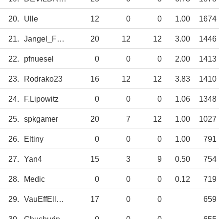
20.
Ulle
12
0
0
1.00
1674
21.
Jangel_Fdez
20
12
12
3.00
1446
22.
pfnuesel
0
0
0
2.00
1413
23.
Rodrako23
16
12
12
3.83
1410
24.
F.Lipowitz
0
0
0
1.06
1348
25.
spkgamer
20
7
12
1.00
1027
26.
Eltiny
0
0
0
1.00
791
27.
Yan4
15
3
9
0.50
754
28.
Medic
0
0
0
0.12
719
29.
VauEffEll1848
17
0
0
659