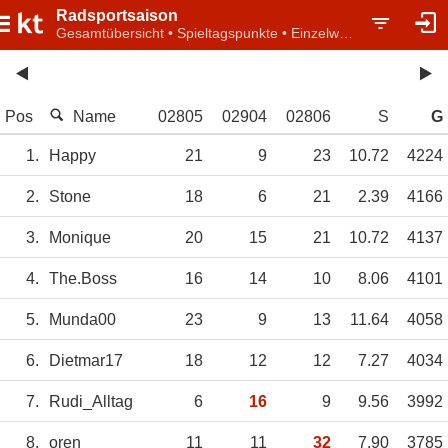
Radsportsaison
Gesamtübersicht • Spieltagspunkte • Einzelwertung
Pos
Name
02805
02904
02806
S
G
1.
Happy
21
9
23
10.72
4224
2.
Stone
18
6
21
2.39
4166
3.
Monique
20
15
21
10.72
4137
4.
The.Boss
16
14
10
8.06
4101
5.
Munda00
23
9
13
11.64
4058
6.
Dietmar17
18
12
12
7.27
4034
7.
Rudi_Alltag
6
16
9
9.56
3992
8.
oren
11
11
32
7.90
3785