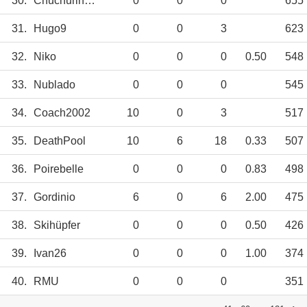
30.
Chuchurinas
0
0
0
655
31.
Hugo9
0
0
3
623
32.
Niko
0
0
0
0.50
548
33.
Nublado
0
0
0
545
34.
Coach2002
10
0
3
517
35.
DeathPool
10
6
18
0.33
507
36.
Poirebelle
0
0
0
0.83
498
37.
Gordinio
6
0
6
2.00
475
38.
Skihüpfer
0
0
0
0.50
426
39.
Ivan26
0
0
0
1.00
374
40.
RMU
0
0
0
351