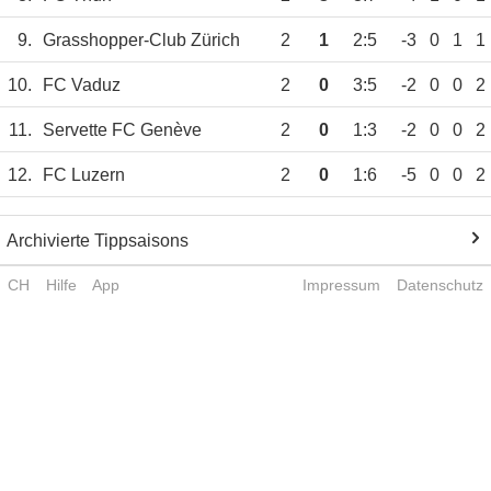
9.
Grasshopper-Club Zürich
2
1
2:5
-3
0
1
1
10.
FC Vaduz
2
0
3:5
-2
0
0
2
11.
Servette FC Genève
2
0
1:3
-2
0
0
2
12.
FC Luzern
2
0
1:6
-5
0
0
2
Archivierte Tippsaisons
CH
Hilfe
App
Impressum
Datenschutz