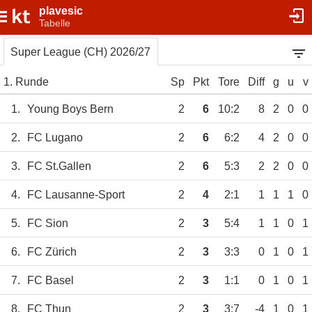
plavesic
Tabelle
Super League (CH) 2026/27
1. Runde
Sp
Pkt
Tore
Diff
g
u
v
1.
Young Boys Bern
2
6
10:2
8
2
0
0
2.
FC Lugano
2
6
6:2
4
2
0
0
3.
FC St.Gallen
2
6
5:3
2
2
0
0
4.
FC Lausanne-Sport
2
4
2:1
1
1
1
0
5.
FC Sion
2
3
5:4
1
1
0
1
6.
FC Zürich
2
3
3:3
0
1
0
1
7.
FC Basel
2
3
1:1
0
1
0
1
8.
FC Thun
2
3
3:7
-4
1
0
1