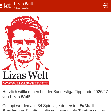
Lizas Welt
Startseite
Herzlich willkommen bei der Bundesliga-Tipprunde 2026/27
von
Lizas Welt
!
Getippt werden alle 34 Spieltage der ersten
Fußball-
Bundesliga
. Für die richtig vorausgesagte
Tendenz
eines