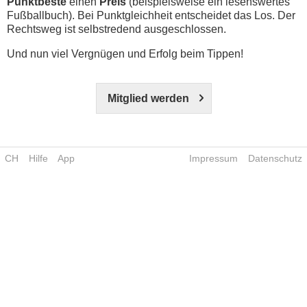
Punktbeste
einen
Preis
(beispielsweise ein lesenswertes
Fußballbuch). Bei Punktgleichheit entscheidet das Los. Der
Rechtsweg ist selbstredend ausgeschlossen.
Und nun viel Vergnügen und Erfolg beim Tippen!
Mitglied werden
CH
Hilfe
App
Impressum
Datenschutz