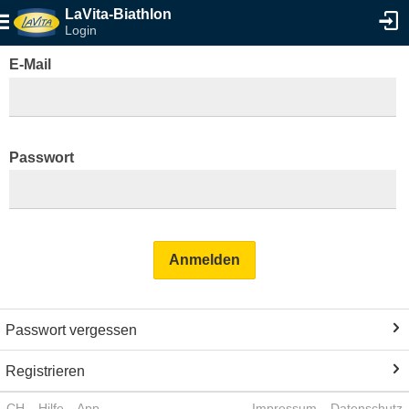
LaVita-Biathlon
Login
E-Mail
Passwort
Anmelden
Passwort vergessen
Registrieren
CH
Hilfe
App
Impressum
Datenschutz