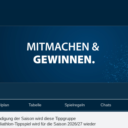
lplan
Tabelle
Spielregeln
Chats
ndigung der Saison wird diese Tippgruppe
iathlon-Tippspiel wird für die Saison 2026/27 wieder