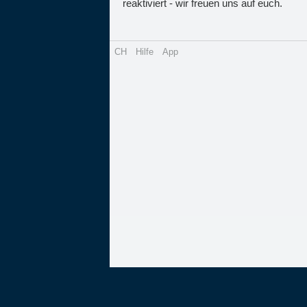
reaktiviert - wir freuen uns auf euch.
CH
Hilfe
App