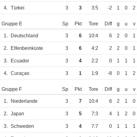
4.
Türkei
3
3
3:5
-2
1
0
2
Gruppe E
Sp
Pkt
Tore
Diff
g
u
v
1.
Deutschland
3
6
10:4
6
2
0
1
2.
Elfenbeinküste
3
6
4:2
2
2
0
1
3.
Ecuador
3
4
2:2
0
1
1
1
4.
Curaçao
3
1
1:9
-8
0
1
2
Gruppe F
Sp
Pkt
Tore
Diff
g
u
v
1.
Niederlande
3
7
10:4
6
2
1
0
2.
Japan
3
5
7:3
4
1
2
0
3.
Schweden
3
4
7:7
0
1
1
1