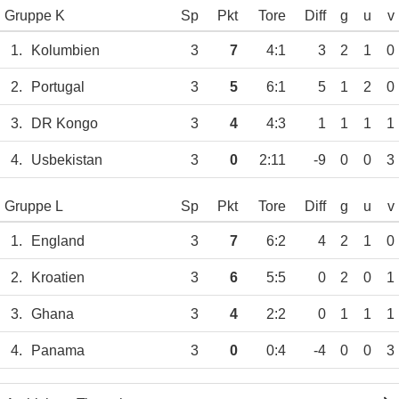
Gruppe K
Sp
Pkt
Tore
Diff
g
u
v
1.
Kolumbien
3
7
4:1
3
2
1
0
2.
Portugal
3
5
6:1
5
1
2
0
3.
DR Kongo
3
4
4:3
1
1
1
1
4.
Usbekistan
3
0
2:11
-9
0
0
3
Gruppe L
Sp
Pkt
Tore
Diff
g
u
v
1.
England
3
7
6:2
4
2
1
0
2.
Kroatien
3
6
5:5
0
2
0
1
3.
Ghana
3
4
2:2
0
1
1
1
4.
Panama
3
0
0:4
-4
0
0
3