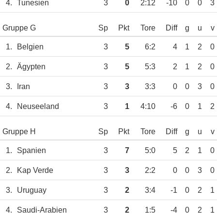
4.
Tunesien
3
0
2:12
-10
0
0
3
Gruppe G
Sp
Pkt
Tore
Diff
g
u
v
1.
Belgien
3
5
6:2
4
1
2
0
2.
Ägypten
3
5
5:3
2
1
2
0
3.
Iran
3
3
3:3
0
0
3
0
4.
Neuseeland
3
1
4:10
-6
0
1
2
Gruppe H
Sp
Pkt
Tore
Diff
g
u
v
1.
Spanien
3
7
5:0
5
2
1
0
2.
Kap Verde
3
3
2:2
0
0
3
0
3.
Uruguay
3
2
3:4
-1
0
2
1
4.
Saudi-Arabien
3
2
1:5
-4
0
2
1