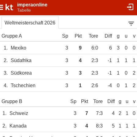
imperaonline
Tabelle
Weltmeisterschaft 2026
Gruppe A
Sp
Pkt
Tore
Diff
g
u
v
1.
Mexiko
3
9
6:0
6
3
0
0
2.
Südafrika
3
4
2:3
-1
1
1
1
3.
Südkorea
3
3
2:3
-1
1
0
2
4.
Tschechien
3
1
2:6
-4
0
1
2
Gruppe B
Sp
Pkt
Tore
Diff
g
u
v
1.
Schweiz
3
7
7:3
4
2
1
0
2.
Kanada
3
4
8:3
5
1
1
1