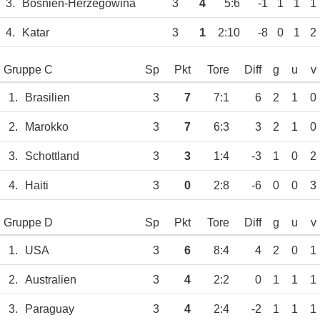
3.
Bosnien-Herzegowina
3
4
5:6
-1
1
1
1
4.
Katar
3
1
2:10
-8
0
1
2
Gruppe C
Sp
Pkt
Tore
Diff
g
u
v
1.
Brasilien
3
7
7:1
6
2
1
0
2.
Marokko
3
7
6:3
3
2
1
0
3.
Schottland
3
3
1:4
-3
1
0
2
4.
Haiti
3
0
2:8
-6
0
0
3
Gruppe D
Sp
Pkt
Tore
Diff
g
u
v
1.
USA
3
6
8:4
4
2
0
1
2.
Australien
3
4
2:2
0
1
1
1
3.
Paraguay
3
4
2:4
-2
1
1
1