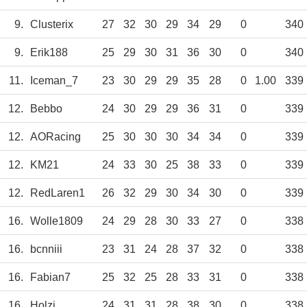
9.
Clusterix
27
32
30
29
34
29
0
340
9.
Erik188
25
29
30
31
36
30
0
340
11.
Iceman_7
23
30
29
29
35
28
0
1.00
339
12.
Bebbo
24
30
29
29
36
31
0
339
12.
AORacing
25
30
30
30
34
34
0
339
12.
KM21
24
33
30
25
38
33
0
339
12.
RedLaren1
26
32
29
30
34
30
0
339
16.
Wolle1809
24
29
28
30
33
27
0
338
16.
bcnniii
23
31
24
28
37
32
0
338
16.
Fabian7
25
32
25
28
33
31
0
338
16.
Holzi
24
31
31
28
38
30
0
338