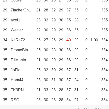
29.
SoBre
23
30
28
27
35
30
0
335
29.
7facherChampion
21
28
32
29
37
35
0
335
29.
axel1
23
32
29
30
35
28
0
335
29.
Wester
22
30
29
29
36
35
0
335
34.
KaRe72
26
27
26
29
40
29
0
1.00
334
35.
ProntoBinotto
25
30
28
30
36
29
0
334
35.
F1Martin
21
30
29
29
36
29
0
334
35.
JoFlo
25
32
30
29
37
31
0
334
35.
Ham44
23
30
31
30
37
24
0
334
35.
TK3RN
21
33
28
28
37
31
0
334
35.
RSC
23
30
23
28
34
27
0
334