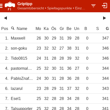
Griptipp
Gesamtübersicht • Spieltagspunkte • Einzelwertung
Pos
Name
Mo
Ka
Ös
Gr
Be
Un
B
S
G
1.
Maxwell
26
30
29
31
39
28
0
347
2.
son-goku
23
32
32
27
38
31
0
346
2.
Tido0815
24
31
28
28
39
32
0
346
4.
pastormaldonado
25
32
30
31
36
27
0
344
4.
PabloZnafca
24
30
31
28
36
28
0
344
6.
lazarul
23
28
29
31
37
32
0
343
7.
Esel1
25
32
28
28
34
28
0
341
7.
Talsupporter
25
32
28
28
34
28
0
341