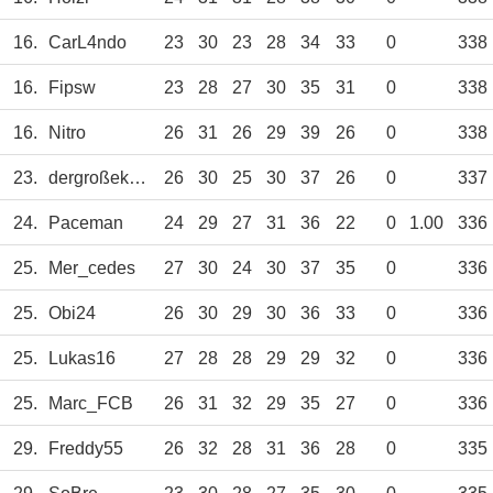
16.
CarL4ndo
23
30
23
28
34
33
0
338
16.
Fipsw
23
28
27
30
35
31
0
338
16.
Nitro
26
31
26
29
39
26
0
338
23.
dergroßekuppi
26
30
25
30
37
26
0
337
24.
Paceman
24
29
27
31
36
22
0
1.00
336
25.
Mer_cedes
27
30
24
30
37
35
0
336
25.
Obi24
26
30
29
30
36
33
0
336
25.
Lukas16
27
28
28
29
29
32
0
336
25.
Marc_FCB
26
31
32
29
35
27
0
336
29.
Freddy55
26
32
28
31
36
28
0
335