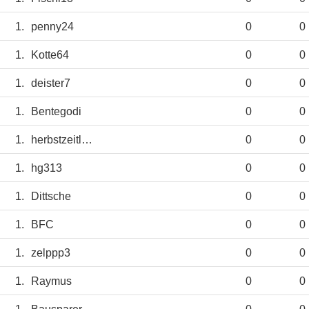
1.
penny24
0
0
1.
Kotte64
0
0
1.
deister7
0
0
1.
Bentegodi
0
0
1.
herbstzeitlose4
0
0
1.
hg313
0
0
1.
Dittsche
0
0
1.
BFC
0
0
1.
zelppp3
0
0
1.
Raymus
0
0