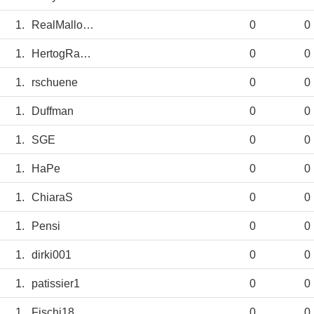
1.
RealMallorca
0
0
1.
HertogRangers
0
0
1.
rschuene
0
0
1.
Duffman
0
0
1.
SGE
0
0
1.
HaPe
0
0
1.
ChiaraS
0
0
1.
Pensi
0
0
1.
dirki001
0
0
1.
patissier1
0
0
1.
Fischi18
0
0