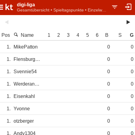
digi-liga
Gesamtübersicht • Spieltagspunkte • Einzelwertung
Pos
Name
1
2
3
4
5
6
B
S
G
1.
MikePatton
0
0
1.
Flensburger1
0
0
1.
Svennie54
0
0
1.
Werderaner55
0
0
1.
Eisenkahl
0
0
1.
Yvonne
0
0
1.
otzberger
0
0
1.
Andy1304
0
0