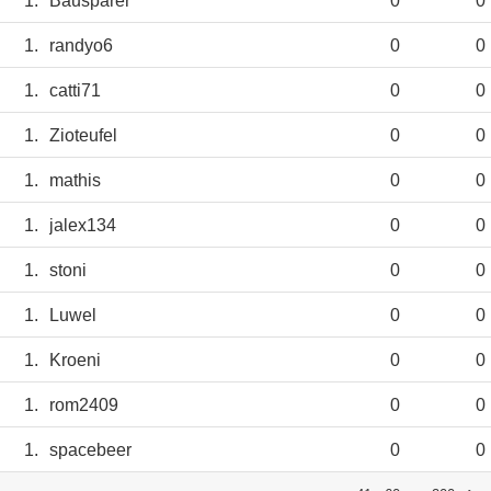
1.
Bausparer
0
0
1.
randyo6
0
0
1.
catti71
0
0
1.
Zioteufel
0
0
1.
mathis
0
0
1.
jalex134
0
0
1.
stoni
0
0
1.
Luwel
0
0
1.
Kroeni
0
0
1.
rom2409
0
0
1.
spacebeer
0
0