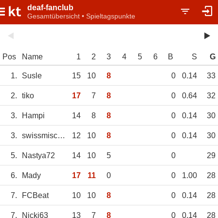
deaf-fanclub
Gesamtübersicht • Spieltagspunkte
Pos
Name
1
2
3
4
5
6
B
S
G
1.
Susle
15
10
8
0
0.14
33
2.
tiko
17
7
8
0
0.64
32
3.
Hampi
14
8
8
0
0.14
30
3.
swissmischa66
12
10
8
0
0.14
30
5.
Nastya72
14
10
5
0
29
6.
Mady
17
11
0
0
1.00
28
7.
FCBeat
10
10
8
0
0.14
28
7.
Nicki63
13
7
8
0
0.14
28