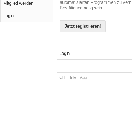
automatisierten Programmen zu verhin
Mitglied werden
Bestätigung nötig sein.
Login
Jetzt registrieren!
Login
CH
Hilfe
App