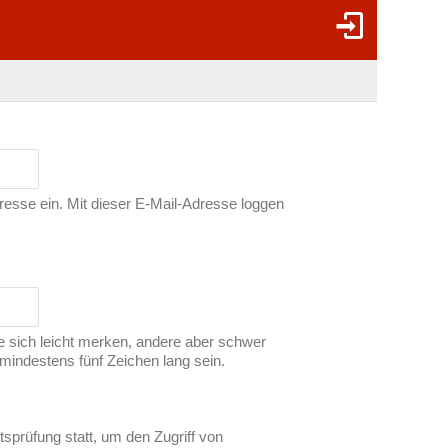
dresse ein. Mit dieser E-Mail-Adresse loggen
ie sich leicht merken, andere aber schwer
indestens fünf Zeichen lang sein.
tsprüfung statt, um den Zugriff von