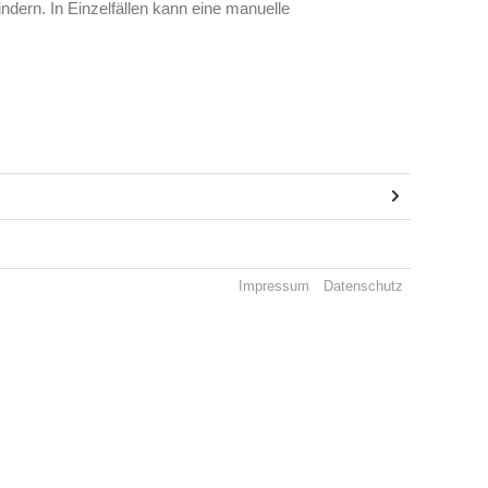
dern. In Einzelfällen kann eine manuelle
Impressum
Datenschutz