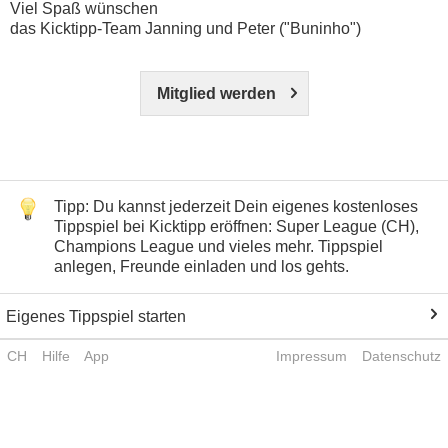
Viel Spaß wünschen
das Kicktipp-Team Janning und Peter ("Buninho")
Mitglied werden
Tipp: Du kannst jederzeit Dein eigenes kostenloses
Tippspiel bei Kicktipp eröffnen: Super League (CH),
Champions League und vieles mehr. Tippspiel
anlegen, Freunde einladen und los gehts.
Eigenes Tippspiel starten
CH
Hilfe
App
Impressum
Datenschutz