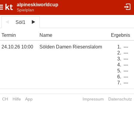
alpineskiworldcup
Spielplan
Söl1
Termin
Name
Ergebnis
24.10.26 10:00
Sölden Damen Riesenslalom
1.
---
2.
---
3.
---
4.
---
5.
---
6.
---
7.
---
CH
Hilfe
App
Impressum
Datenschutz