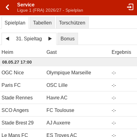
Service
Ligue 1 (FRA) 2026/27 - Spielplan
Spielplan
Tabellen
Torschützen
31. Spieltag
Bonus
Heim
Gast
Ergebnis
08.05.27 17:00
OGC Nice
Olympique Marseille
-
:
-
Paris FC
OSC Lille
-
:
-
Stade Rennes
Havre AC
-
:
-
SCO Angers
FC Toulouse
-
:
-
Stade Brest 29
AJ Auxerre
-
:
-
Le Mans FC
ES Troyes AC
-
:
-