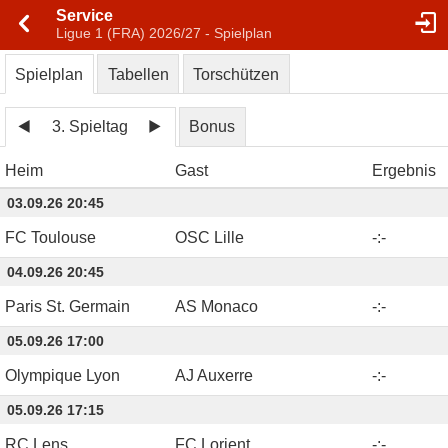
Service
Ligue 1 (FRA) 2026/27 - Spielplan
Spielplan
Tabellen
Torschützen
3. Spieltag
Bonus
Heim
Gast
Ergebnis
03.09.26 20:45
FC Toulouse
OSC Lille
-
:
-
04.09.26 20:45
Paris St. Germain
AS Monaco
-
:
-
05.09.26 17:00
Olympique Lyon
AJ Auxerre
-
:
-
05.09.26 17:15
RC Lens
FC Lorient
-
:
-