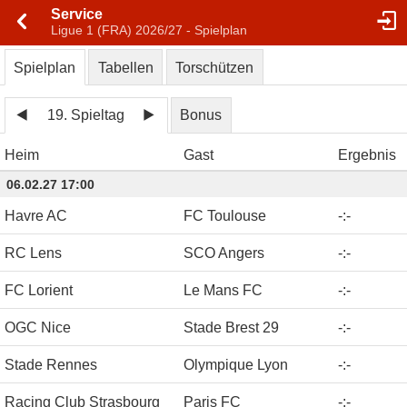
Service
Ligue 1 (FRA) 2026/27 - Spielplan
Spielplan
Tabellen
Torschützen
19. Spieltag
Bonus
Heim
Gast
Ergebnis
06.02.27 17:00
Havre AC
FC Toulouse
-
:
-
RC Lens
SCO Angers
-
:
-
FC Lorient
Le Mans FC
-
:
-
OGC Nice
Stade Brest 29
-
:
-
Stade Rennes
Olympique Lyon
-
:
-
Racing Club Strasbourg
Paris FC
-
:
-