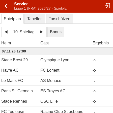
Service
Ligue 1 (FRA) 2026/27 - Spielplan
Spielplan
Tabellen
Torschützen
10. Spieltag
Bonus
Heim
Gast
Ergebnis
07.11.26 17:00
Stade Brest 29
Olympique Lyon
-
:
-
Havre AC
FC Lorient
-
:
-
Le Mans FC
AS Monaco
-
:
-
Paris St. Germain
ES Troyes AC
-
:
-
Stade Rennes
OSC Lille
-
:
-
FC Toulouse
Racing Club Strasbourg
-
:
-